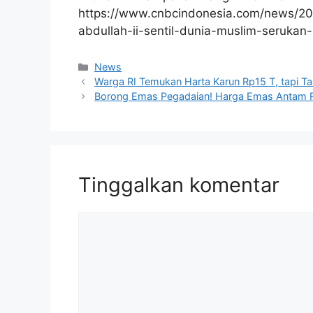
https://www.cnbcindonesia.com/news/2
abdullah-ii-sentil-dunia-muslim-serukan-
Kategori
News
Warga RI Temukan Harta Karun Rp15 T, tapi 
Borong Emas Pegadaian! Harga Emas Antam 
Tinggalkan komentar
Komentar