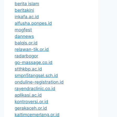
berita islam
beritakini
inkafa.ac.id
alfusha.ponpes.id
mogfest
dannews
balqis.or.id
relawan-tik.or.id
radarbogor
go-massage.co.id
stthkbp.ac.id
smpn5tangsel.sch.id
onduline-registration.id
rayendraclinic.co.id
aplikasi.ac.id
kontroversi.or.id
gerakaceh.or.id
kaltimcemerlang.or.id