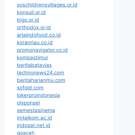
soschildrensvillages.or.id
konsuil.or.id
bigs.or.id
orthodox.or.id
arlaindofood.co.id
koranriau.co.id
promonavigator.co.id
kompastimur
beritabatavias
technonews24.com
beritaharianmu.com
sofold.com
lokerproindonesia
olxponsel
semestasinema
imtelkom.ac.id
indosat.net.id
goaceh