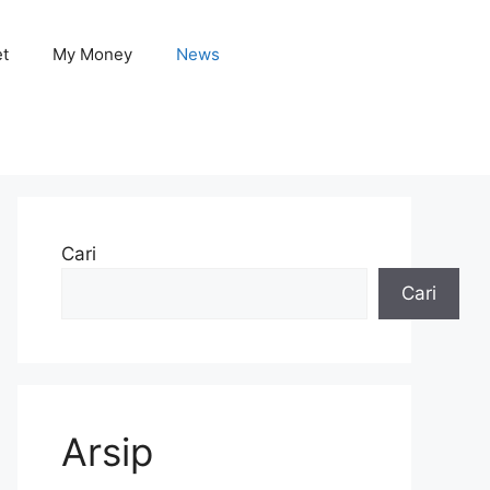
et
My Money
News
Cari
Cari
Arsip