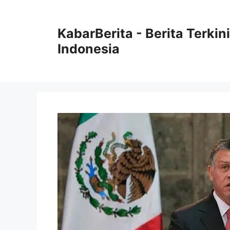
Langsung
ke
KabarBerita - Berita Terki
isi
Indonesia