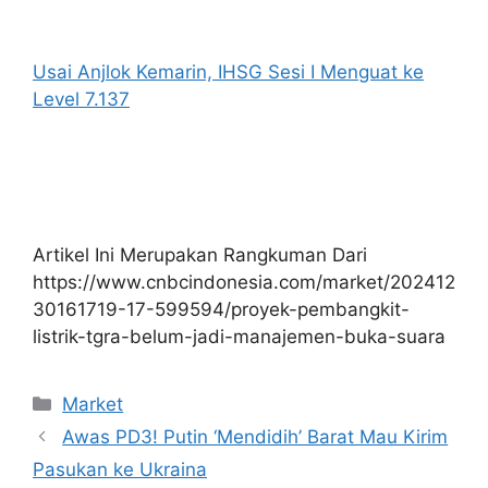
Usai Anjlok Kemarin, IHSG Sesi I Menguat ke
Level 7.137
Artikel Ini Merupakan Rangkuman Dari
https://www.cnbcindonesia.com/market/202412
30161719-17-599594/proyek-pembangkit-
listrik-tgra-belum-jadi-manajemen-buka-suara
Kategori
Market
Awas PD3! Putin ‘Mendidih’ Barat Mau Kirim
Pasukan ke Ukraina