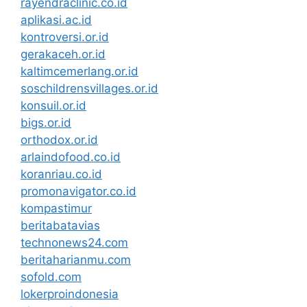
rayendraclinic.co.id
aplikasi.ac.id
kontroversi.or.id
gerakaceh.or.id
kaltimcemerlang.or.id
soschildrensvillages.or.id
konsuil.or.id
bigs.or.id
orthodox.or.id
arlaindofood.co.id
koranriau.co.id
promonavigator.co.id
kompastimur
beritabatavias
technonews24.com
beritaharianmu.com
sofold.com
lokerproindonesia