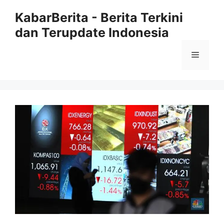
Langsung
KabarBerita - Berita Terkini
ke
dan Terupdate Indonesia
isi
Menu