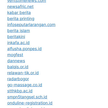
ventstimenews.com
newsafric.net
kabar berita
berita printing
infoseputarlarangan.com
berita islam
beritakini
inkafa.ac.id
alfusha.ponpes.id
mogfest
dannews
balqis.or.id
relawan-tik.or.id
radarbogor
go-massage.co.id
stthkbp.ac.id
smpn5tangsel.sch.id
onduline-registration.id