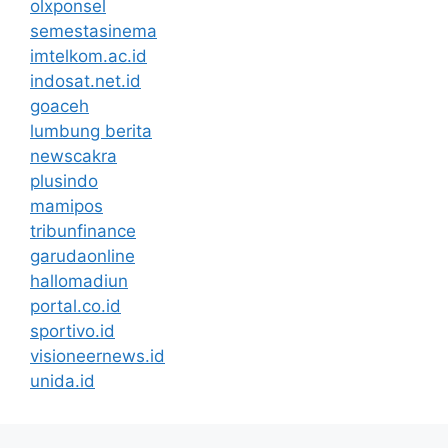
olxponsel
semestasinema
imtelkom.ac.id
indosat.net.id
goaceh
lumbung berita
newscakra
plusindo
mamipos
tribunfinance
garudaonline
hallomadiun
portal.co.id
sportivo.id
visioneernews.id
unida.id