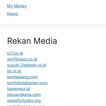
My Money
News
Rekan Media
tv7.co.id
zenfitness.co.id
suzuki-2wheels.or.id
tki.or.id
beritasiang.com
beritabolaharian.com
topreneur.id
pejuangkerja.com
newsfortoday.org