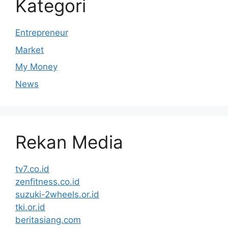
Kategori
Entrepreneur
Market
My Money
News
Rekan Media
tv7.co.id
zenfitness.co.id
suzuki-2wheels.or.id
tki.or.id
beritasiang.com