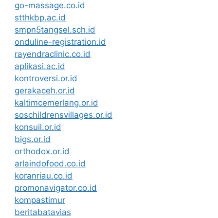
go-massage.co.id
stthkbp.ac.id
smpn5tangsel.sch.id
onduline-registration.id
rayendraclinic.co.id
aplikasi.ac.id
kontroversi.or.id
gerakaceh.or.id
kaltimcemerlang.or.id
soschildrensvillages.or.id
konsuil.or.id
bigs.or.id
orthodox.or.id
arlaindofood.co.id
koranriau.co.id
promonavigator.co.id
kompastimur
beritabatavias