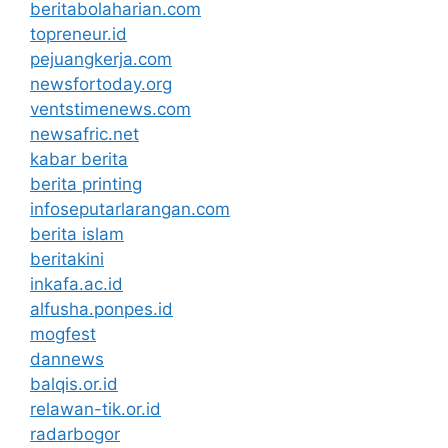
beritabolaharian.com
topreneur.id
pejuangkerja.com
newsfortoday.org
ventstimenews.com
newsafric.net
kabar berita
berita printing
infoseputarlarangan.com
berita islam
beritakini
inkafa.ac.id
alfusha.ponpes.id
mogfest
dannews
balqis.or.id
relawan-tik.or.id
radarbogor