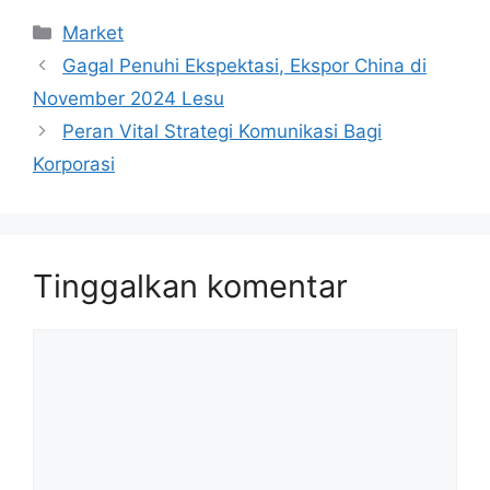
Kategori
Market
Gagal Penuhi Ekspektasi, Ekspor China di
November 2024 Lesu
Peran Vital Strategi Komunikasi Bagi
Korporasi
Tinggalkan komentar
Komentar