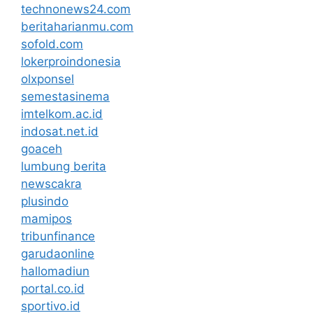
technonews24.com
beritaharianmu.com
sofold.com
lokerproindonesia
olxponsel
semestasinema
imtelkom.ac.id
indosat.net.id
goaceh
lumbung berita
newscakra
plusindo
mamipos
tribunfinance
garudaonline
hallomadiun
portal.co.id
sportivo.id