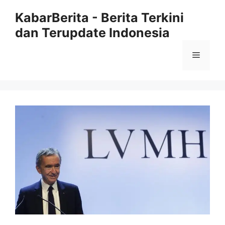
Langsung
KabarBerita - Berita Terkini
ke
dan Terupdate Indonesia
isi
Menu