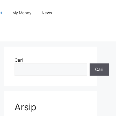
et
My Money
News
Cari
Cari
Arsip