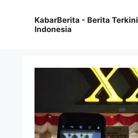
Langsung
ke
KabarBerita - Berita Terki
isi
Indonesia