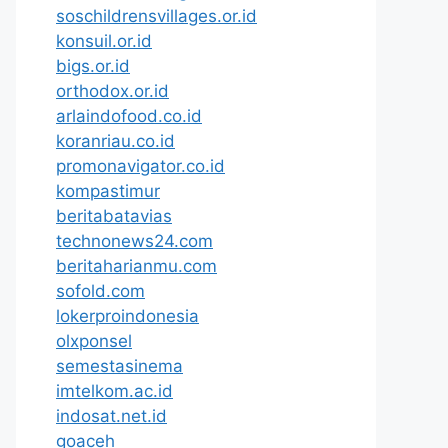
soschildrensvillages.or.id
konsuil.or.id
bigs.or.id
orthodox.or.id
arlaindofood.co.id
koranriau.co.id
promonavigator.co.id
kompastimur
beritabatavias
technonews24.com
beritaharianmu.com
sofold.com
lokerproindonesia
olxponsel
semestasinema
imtelkom.ac.id
indosat.net.id
goaceh