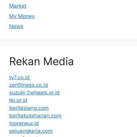
Market
My Money
News
Rekan Media
tv7.co.id
zenfitness.co.id
suzuki-2wheels.or.id
tki.or.id
beritasiang.com
beritabolaharian.com
topreneur.id
pejuangkerja.com