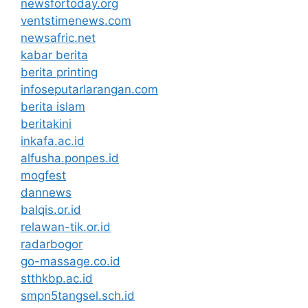
newsfortoday.org
ventstimenews.com
newsafric.net
kabar berita
berita printing
infoseputarlarangan.com
berita islam
beritakini
inkafa.ac.id
alfusha.ponpes.id
mogfest
dannews
balqis.or.id
relawan-tik.or.id
radarbogor
go-massage.co.id
stthkbp.ac.id
smpn5tangsel.sch.id