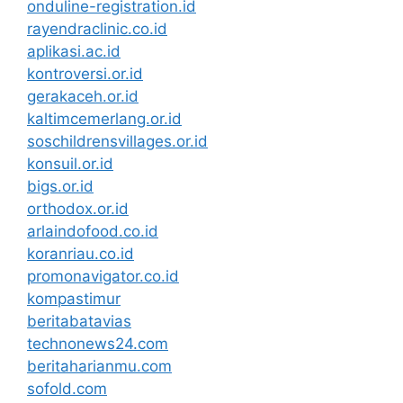
onduline-registration.id
rayendraclinic.co.id
aplikasi.ac.id
kontroversi.or.id
gerakaceh.or.id
kaltimcemerlang.or.id
soschildrensvillages.or.id
konsuil.or.id
bigs.or.id
orthodox.or.id
arlaindofood.co.id
koranriau.co.id
promonavigator.co.id
kompastimur
beritabatavias
technonews24.com
beritaharianmu.com
sofold.com