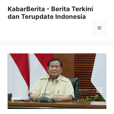
Langsung
KabarBerita - Berita Terkini
ke
dan Terupdate Indonesia
isi
Menu