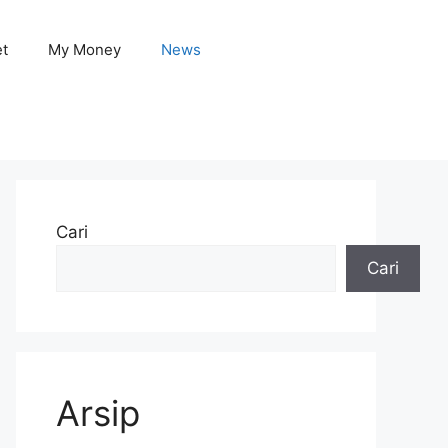
et
My Money
News
Cari
Cari
Arsip