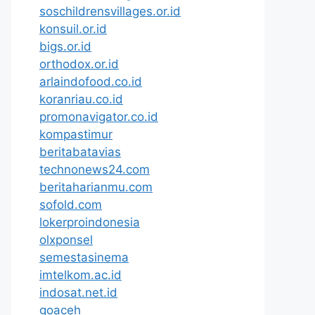
soschildrensvillages.or.id
konsuil.or.id
bigs.or.id
orthodox.or.id
arlaindofood.co.id
koranriau.co.id
promonavigator.co.id
kompastimur
beritabatavias
technonews24.com
beritaharianmu.com
sofold.com
lokerproindonesia
olxponsel
semestasinema
imtelkom.ac.id
indosat.net.id
goaceh