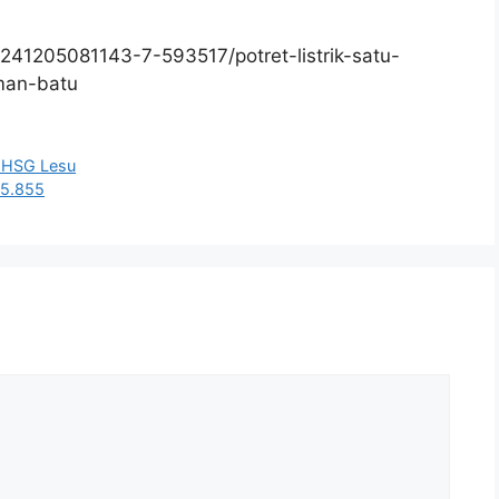
41205081143-7-593517/potret-listrik-satu-
man-batu
 IHSG Lesu
15.855