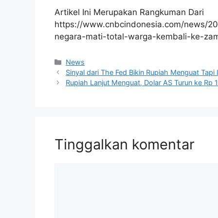
Artikel Ini Merupakan Rangkuman Dari
https://www.cnbcindonesia.com/news/202
negara-mati-total-warga-kembali-ke-za
Kategori
News
Sinyal dari The Fed Bikin Rupiah Menguat Tapi
Rupiah Lanjut Menguat, Dolar AS Turun ke Rp 
Tinggalkan komentar
Komentar