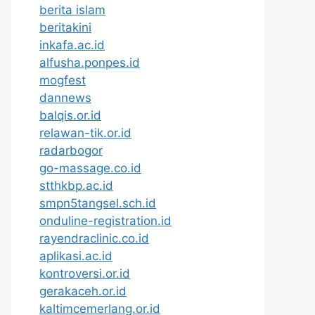
berita islam
beritakini
inkafa.ac.id
alfusha.ponpes.id
mogfest
dannews
balqis.or.id
relawan-tik.or.id
radarbogor
go-massage.co.id
stthkbp.ac.id
smpn5tangsel.sch.id
onduline-registration.id
rayendraclinic.co.id
aplikasi.ac.id
kontroversi.or.id
gerakaceh.or.id
kaltimcemerlang.or.id