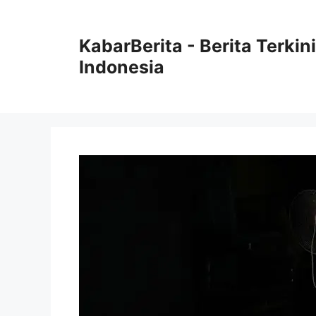
Langsung
ke
KabarBerita - Berita Terki
isi
Indonesia