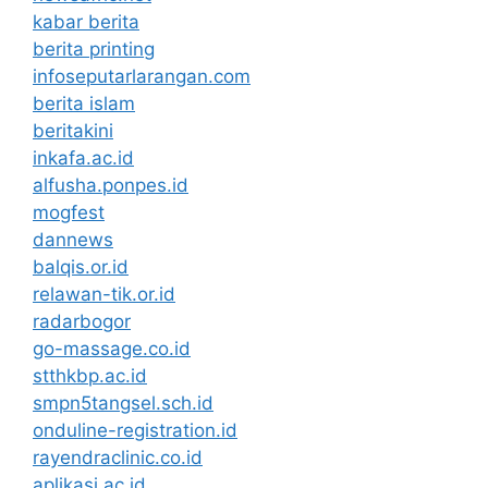
kabar berita
berita printing
infoseputarlarangan.com
berita islam
beritakini
inkafa.ac.id
alfusha.ponpes.id
mogfest
dannews
balqis.or.id
relawan-tik.or.id
radarbogor
go-massage.co.id
stthkbp.ac.id
smpn5tangsel.sch.id
onduline-registration.id
rayendraclinic.co.id
aplikasi.ac.id