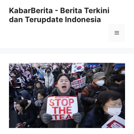
Langsung
KabarBerita - Berita Terkini
ke
dan Terupdate Indonesia
isi
Menu