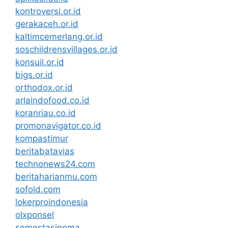
kontroversi.or.id
gerakaceh.or.id
kaltimcemerlang.or.id
soschildrensvillages.or.id
konsuil.or.id
bigs.or.id
orthodox.or.id
arlaindofood.co.id
koranriau.co.id
promonavigator.co.id
kompastimur
beritabatavias
technonews24.com
beritaharianmu.com
sofold.com
lokerproindonesia
olxponsel
semestasinema