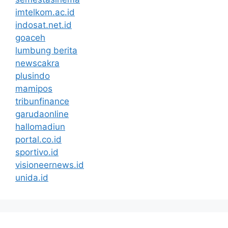
imtelkom.ac.id
indosat.net.id
goaceh
lumbung berita
newscakra
plusindo
mamipos
tribunfinance
garudaonline
hallomadiun
portal.co.id
sportivo.id
visioneernews.id
unida.id