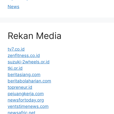
News
Rekan Media
tv7.co.id
zenfitness.co.id
suzuki-2wheels.or.id
tki.or.id
beritasiang.com
beritabolaharian.com
topreneur.id
pejuangkerja.com
newsfortoday.org
ventstimenews.com
newsafric.net