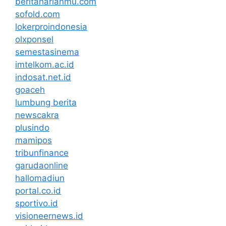
beritaharianmu.com
sofold.com
lokerproindonesia
olxponsel
semestasinema
imtelkom.ac.id
indosat.net.id
goaceh
lumbung berita
newscakra
plusindo
mamipos
tribunfinance
garudaonline
hallomadiun
portal.co.id
sportivo.id
visioneernews.id