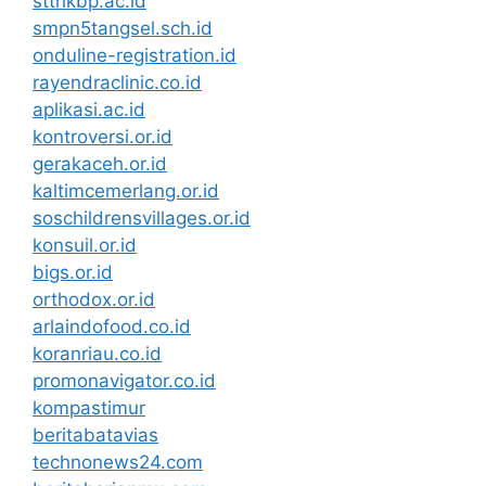
stthkbp.ac.id
smpn5tangsel.sch.id
onduline-registration.id
rayendraclinic.co.id
aplikasi.ac.id
kontroversi.or.id
gerakaceh.or.id
kaltimcemerlang.or.id
soschildrensvillages.or.id
konsuil.or.id
bigs.or.id
orthodox.or.id
arlaindofood.co.id
koranriau.co.id
promonavigator.co.id
kompastimur
beritabatavias
technonews24.com