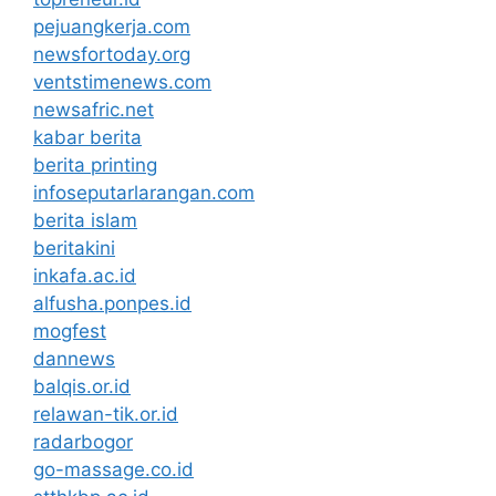
pejuangkerja.com
newsfortoday.org
ventstimenews.com
newsafric.net
kabar berita
berita printing
infoseputarlarangan.com
berita islam
beritakini
inkafa.ac.id
alfusha.ponpes.id
mogfest
dannews
balqis.or.id
relawan-tik.or.id
radarbogor
go-massage.co.id