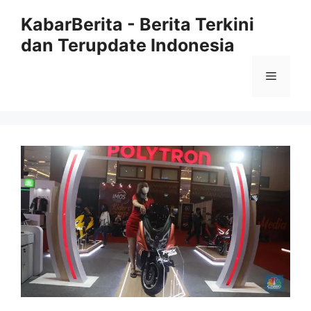
Langsung
KabarBerita - Berita Terkini
ke
dan Terupdate Indonesia
isi
Menu