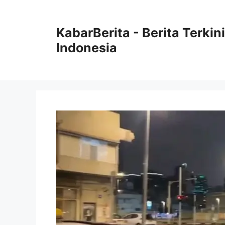
Langsung
ke
KabarBerita - Berita Terki
isi
Indonesia