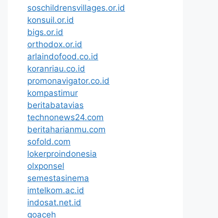
soschildrensvillages.or.id
konsuil.or.id
bigs.or.id
orthodox.or.id
arlaindofood.co.id
koranriau.co.id
promonavigator.co.id
kompastimur
beritabatavias
technonews24.com
beritaharianmu.com
sofold.com
lokerproindonesia
olxponsel
semestasinema
imtelkom.ac.id
indosat.net.id
goaceh