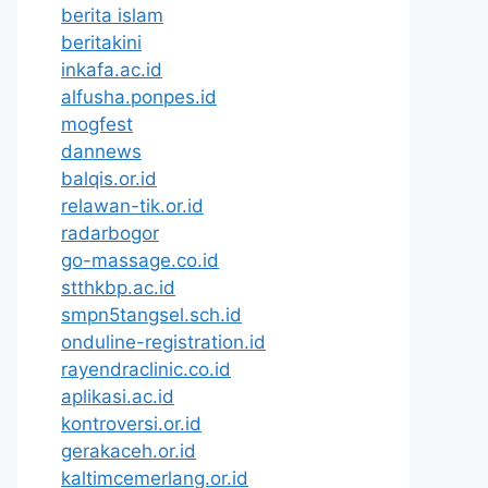
berita islam
beritakini
inkafa.ac.id
alfusha.ponpes.id
mogfest
dannews
balqis.or.id
relawan-tik.or.id
radarbogor
go-massage.co.id
stthkbp.ac.id
smpn5tangsel.sch.id
onduline-registration.id
rayendraclinic.co.id
aplikasi.ac.id
kontroversi.or.id
gerakaceh.or.id
kaltimcemerlang.or.id