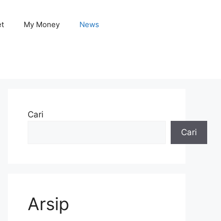
et
My Money
News
Cari
Cari
Arsip