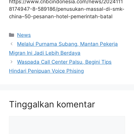
https://www.cnbcindonesia.com/news/2024111
8174947-8-589186/penusukan-massal-di-smk-
china–50-pesanan-hotel-pemerintah-batal
Kategori
News
Melalui Purnama Subang, Mantan Pekerja
Migran Ini Jadi Lebih Berdaya
Waspada Call Center Palsu, Begini Tips
Hindari Penipuan Voice Phising
Tinggalkan komentar
Komentar