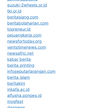
suzuki-2wheels.or.id
tki.or.id
beritasiang.com
beritabolaharian.com
topreneur.id
pejuangkerja.com
newsfortoday.org
ventstimenews.com
newsafric.net
kabar berita
berita printing
infoseputarlarangan.com
berita islam
beritakini
inkafa.ac.id
alfusha.ponpes.id
mogfest
dannews