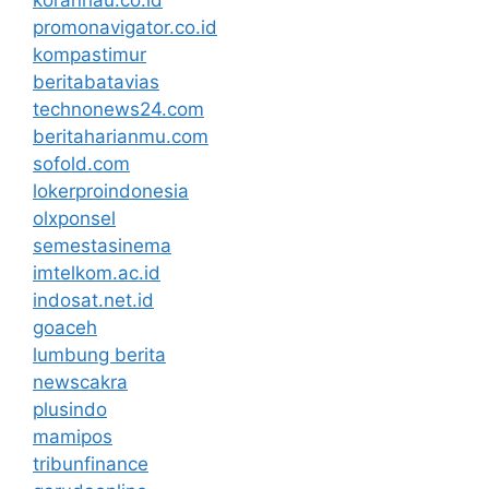
koranriau.co.id
promonavigator.co.id
kompastimur
beritabatavias
technonews24.com
beritaharianmu.com
sofold.com
lokerproindonesia
olxponsel
semestasinema
imtelkom.ac.id
indosat.net.id
goaceh
lumbung berita
newscakra
plusindo
mamipos
tribunfinance