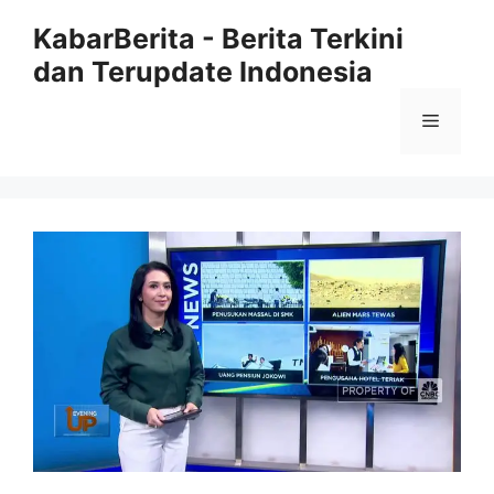
Langsung
KabarBerita - Berita Terkini
ke
dan Terupdate Indonesia
isi
Menu