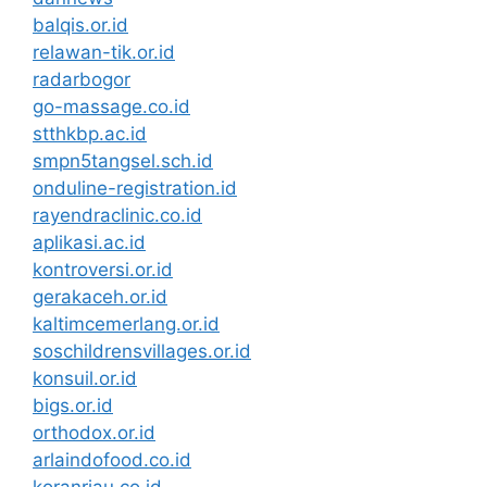
balqis.or.id
relawan-tik.or.id
radarbogor
go-massage.co.id
stthkbp.ac.id
smpn5tangsel.sch.id
onduline-registration.id
rayendraclinic.co.id
aplikasi.ac.id
kontroversi.or.id
gerakaceh.or.id
kaltimcemerlang.or.id
soschildrensvillages.or.id
konsuil.or.id
bigs.or.id
orthodox.or.id
arlaindofood.co.id