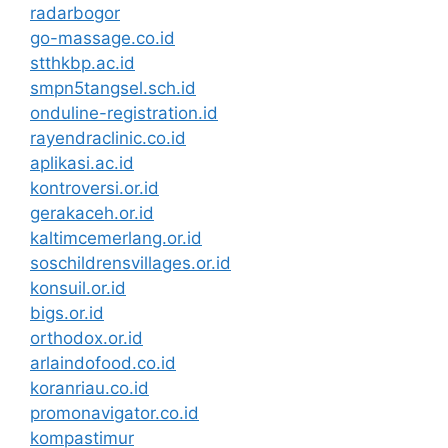
radarbogor
go-massage.co.id
stthkbp.ac.id
smpn5tangsel.sch.id
onduline-registration.id
rayendraclinic.co.id
aplikasi.ac.id
kontroversi.or.id
gerakaceh.or.id
kaltimcemerlang.or.id
soschildrensvillages.or.id
konsuil.or.id
bigs.or.id
orthodox.or.id
arlaindofood.co.id
koranriau.co.id
promonavigator.co.id
kompastimur