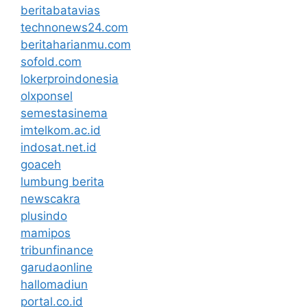
beritabatavias
technonews24.com
beritaharianmu.com
sofold.com
lokerproindonesia
olxponsel
semestasinema
imtelkom.ac.id
indosat.net.id
goaceh
lumbung berita
newscakra
plusindo
mamipos
tribunfinance
garudaonline
hallomadiun
portal.co.id