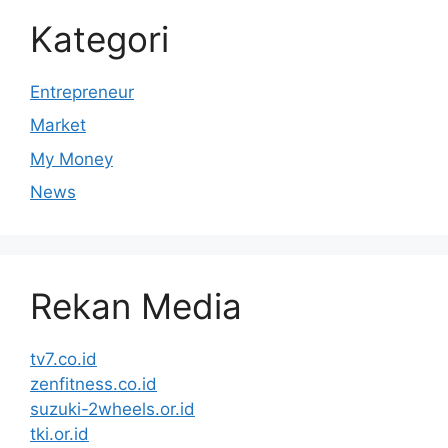
Kategori
Entrepreneur
Market
My Money
News
Rekan Media
tv7.co.id
zenfitness.co.id
suzuki-2wheels.or.id
tki.or.id