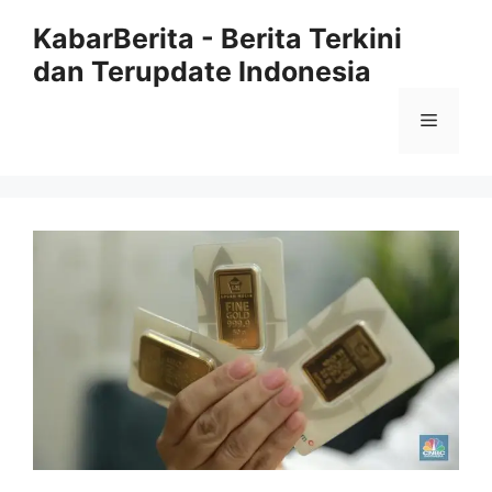
Langsung
KabarBerita - Berita Terkini
ke
dan Terupdate Indonesia
isi
Menu