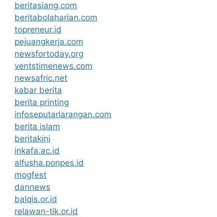
beritasiang.com
beritabolaharian.com
topreneur.id
pejuangkerja.com
newsfortoday.org
ventstimenews.com
newsafric.net
kabar berita
berita printing
infoseputarlarangan.com
berita islam
beritakini
inkafa.ac.id
alfusha.ponpes.id
mogfest
dannews
balqis.or.id
relawan-tik.or.id