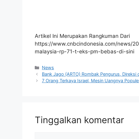
Artikel Ini Merupakan Rangkuman Dari
https://www.cnbcindonesia.com/news/2
malaysia-rp-71-t-eks-pm-bebas-di-sini
Kategori
News
Bank Jago (ARTO) Rombak Pengurus, Direksi d
7 Orang Terkaya Israel, Mesin Uangnya Populer
Tinggalkan komentar
Komentar