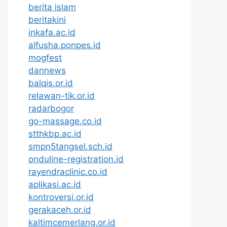
berita islam
beritakini
inkafa.ac.id
alfusha.ponpes.id
mogfest
dannews
balqis.or.id
relawan-tik.or.id
radarbogor
go-massage.co.id
stthkbp.ac.id
smpn5tangsel.sch.id
onduline-registration.id
rayendraclinic.co.id
aplikasi.ac.id
kontroversi.or.id
gerakaceh.or.id
kaltimcemerlang.or.id