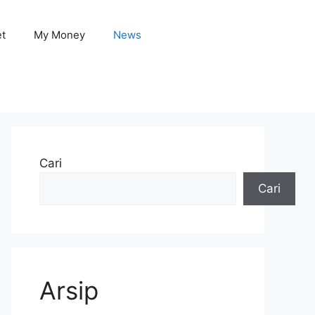
et
My Money
News
Cari
Cari
Arsip