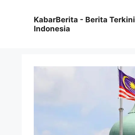
Langsung
ke
KabarBerita - Berita Terki
isi
Indonesia