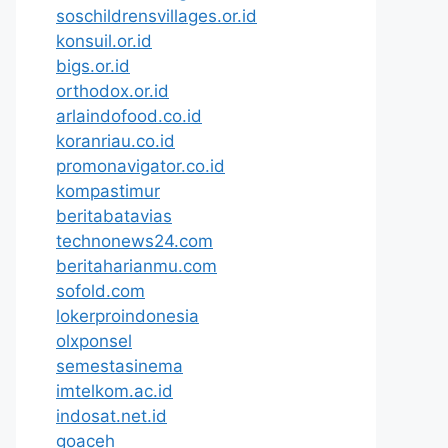
soschildrensvillages.or.id
konsuil.or.id
bigs.or.id
orthodox.or.id
arlaindofood.co.id
koranriau.co.id
promonavigator.co.id
kompastimur
beritabatavias
technonews24.com
beritaharianmu.com
sofold.com
lokerproindonesia
olxponsel
semestasinema
imtelkom.ac.id
indosat.net.id
goaceh