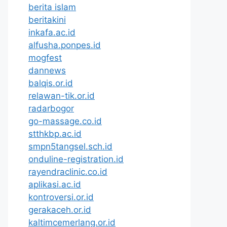
berita islam
beritakini
inkafa.ac.id
alfusha.ponpes.id
mogfest
dannews
balqis.or.id
relawan-tik.or.id
radarbogor
go-massage.co.id
stthkbp.ac.id
smpn5tangsel.sch.id
onduline-registration.id
rayendraclinic.co.id
aplikasi.ac.id
kontroversi.or.id
gerakaceh.or.id
kaltimcemerlang.or.id