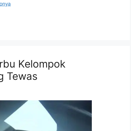
pnya
erbu Kelompok
ng Tewas