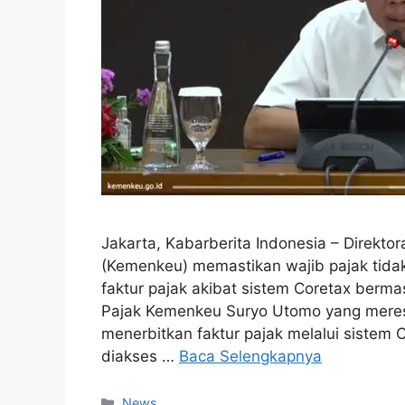
Jakarta, Kabarberita Indonesia – Direkto
(Kemenkeu) memastikan wajib pajak tida
faktur pajak akibat sistem Coretax bermas
Pajak Kemenkeu Suryo Utomo yang meresp
menerbitkan faktur pajak melalui sistem 
diakses …
Baca Selengkapnya
Kategori
News