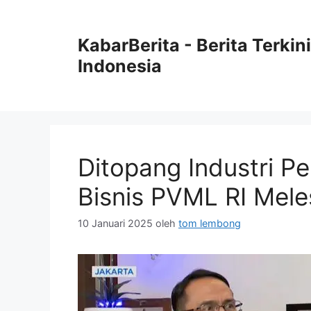
Langsung
ke
KabarBerita - Berita Terki
isi
Indonesia
Ditopang Industri P
Bisnis PVML RI Mele
10 Januari 2025
oleh
tom lembong