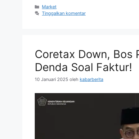
Kategori
Market
Tinggalkan komentar
Coretax Down, Bos 
Denda Soal Faktur!
10 Januari 2025
oleh
kabarberita