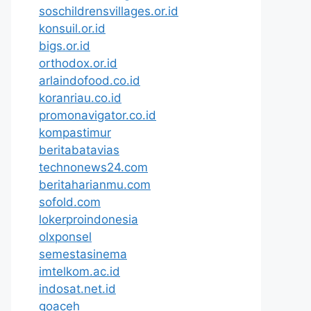
soschildrensvillages.or.id
konsuil.or.id
bigs.or.id
orthodox.or.id
arlaindofood.co.id
koranriau.co.id
promonavigator.co.id
kompastimur
beritabatavias
technonews24.com
beritaharianmu.com
sofold.com
lokerproindonesia
olxponsel
semestasinema
imtelkom.ac.id
indosat.net.id
goaceh