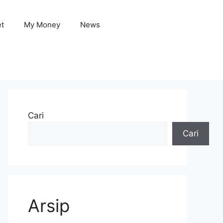
et
My Money
News
Cari
Cari
Arsip