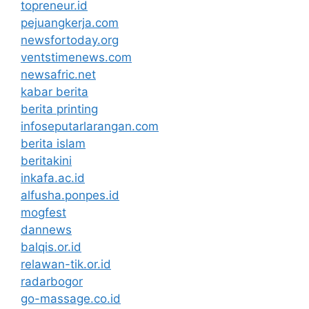
topreneur.id
pejuangkerja.com
newsfortoday.org
ventstimenews.com
newsafric.net
kabar berita
berita printing
infoseputarlarangan.com
berita islam
beritakini
inkafa.ac.id
alfusha.ponpes.id
mogfest
dannews
balqis.or.id
relawan-tik.or.id
radarbogor
go-massage.co.id