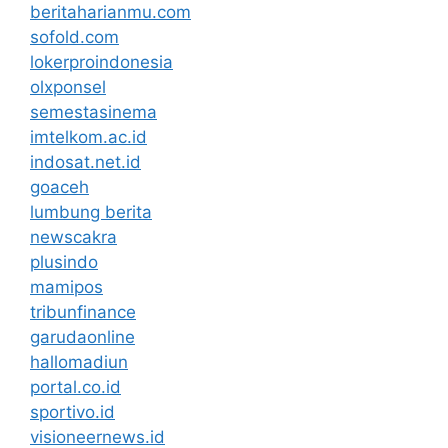
beritaharianmu.com
sofold.com
lokerproindonesia
olxponsel
semestasinema
imtelkom.ac.id
indosat.net.id
goaceh
lumbung berita
newscakra
plusindo
mamipos
tribunfinance
garudaonline
hallomadiun
portal.co.id
sportivo.id
visioneernews.id