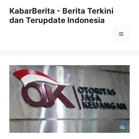
Langsung
KabarBerita - Berita Terkini
ke
dan Terupdate Indonesia
isi
Menu