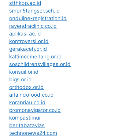
stthkbp.ac.id
smpn5tangsel.sch.id
onduline-registration.id
rayendraclinic.co.id
aplikasi.ac.id
kontroversi.or.id
gerakaceh.or.id
kaltimcemerlang.or.id
soschildrensvillages.or.id
konsuil.or.id
bigs.or.id
orthodox.or.id
arlaindofood.co.id
koranriau.co.id
promonavigator.co.id
kompastimur
beritabatavias
technonews24.com