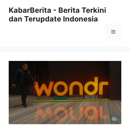
Langsung
KabarBerita - Berita Terkini
ke
dan Terupdate Indonesia
isi
Menu