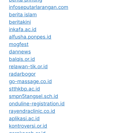
infoseputarlarangan.com
berita islam
beritakini
inkafa.ac.id
alfusha.ponpes.id
mogfest
dannews
balqis.or.id
relawan-tik.or.id
radarbogor
go-massage.co.id
stthkbp.ac.id
smpn5tangsel.sch.id
onduline-registration.id
rayendraclinic.co.id
aplikasi.ac.id
kontroversi.or.id