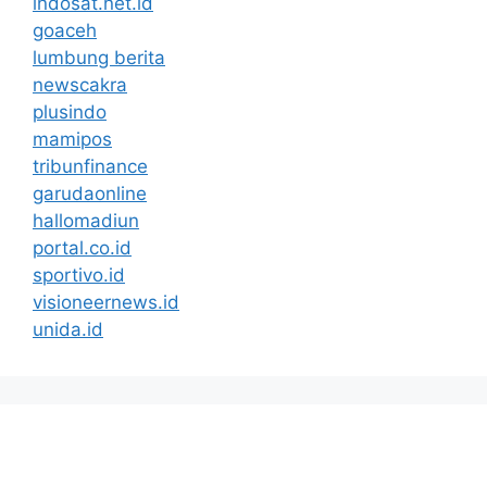
indosat.net.id
goaceh
lumbung berita
newscakra
plusindo
mamipos
tribunfinance
garudaonline
hallomadiun
portal.co.id
sportivo.id
visioneernews.id
unida.id