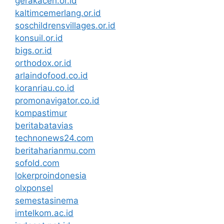
gerakaceh.or.id
kaltimcemerlang.or.id
soschildrensvillages.or.id
konsuil.or.id
bigs.or.id
orthodox.or.id
arlaindofood.co.id
koranriau.co.id
promonavigator.co.id
kompastimur
beritabatavias
technonews24.com
beritaharianmu.com
sofold.com
lokerproindonesia
olxponsel
semestasinema
imtelkom.ac.id