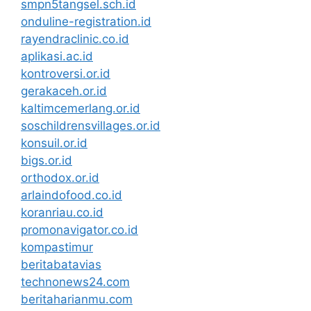
smpn5tangsel.sch.id
onduline-registration.id
rayendraclinic.co.id
aplikasi.ac.id
kontroversi.or.id
gerakaceh.or.id
kaltimcemerlang.or.id
soschildrensvillages.or.id
konsuil.or.id
bigs.or.id
orthodox.or.id
arlaindofood.co.id
koranriau.co.id
promonavigator.co.id
kompastimur
beritabatavias
technonews24.com
beritaharianmu.com