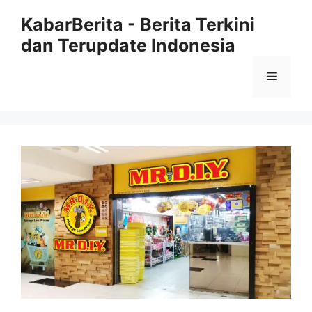
Langsung
KabarBerita - Berita Terkini
ke
dan Terupdate Indonesia
isi
Menu