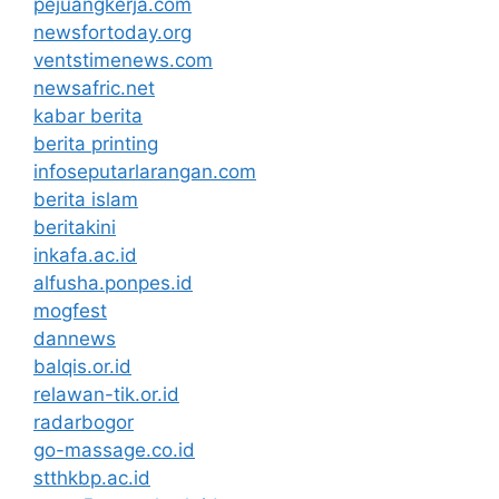
pejuangkerja.com
newsfortoday.org
ventstimenews.com
newsafric.net
kabar berita
berita printing
infoseputarlarangan.com
berita islam
beritakini
inkafa.ac.id
alfusha.ponpes.id
mogfest
dannews
balqis.or.id
relawan-tik.or.id
radarbogor
go-massage.co.id
stthkbp.ac.id