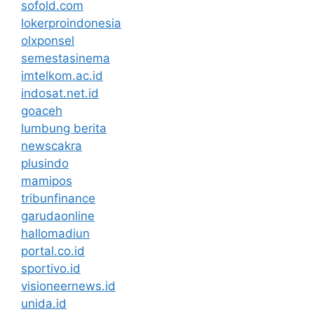
sofold.com
lokerproindonesia
olxponsel
semestasinema
imtelkom.ac.id
indosat.net.id
goaceh
lumbung berita
newscakra
plusindo
mamipos
tribunfinance
garudaonline
hallomadiun
portal.co.id
sportivo.id
visioneernews.id
unida.id