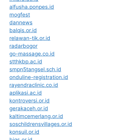
alfusha.ponpes.id
mogfest
dannews
balqis.or.id
relawan-tik.or.id
radarbogor
go-massage.co.id
stthkbp.ac.id
smpn5tangsel.sch.id
onduline-registration.id
rayendraclinic.co.id
aplikasi.ac.id
kontroversi.or.id
gerakaceh.or.id
kaltimcemerlang.or.id
soschildrensvillages.or.id
konsuil.or.id
bigs.or.id