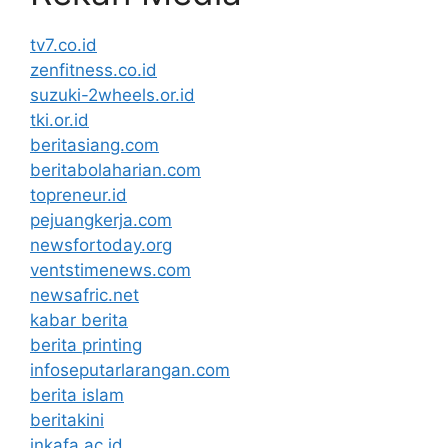
tv7.co.id
zenfitness.co.id
suzuki-2wheels.or.id
tki.or.id
beritasiang.com
beritabolaharian.com
topreneur.id
pejuangkerja.com
newsfortoday.org
ventstimenews.com
newsafric.net
kabar berita
berita printing
infoseputarlarangan.com
berita islam
beritakini
inkafa.ac.id