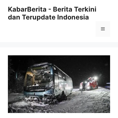
Langsung
KabarBerita - Berita Terkini
ke
dan Terupdate Indonesia
isi
Menu