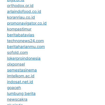
orthodox.or.id
arlaindofood.co.id
koranriau.co.id
promonavigator.co.id
kompastimur
beritabatavias
technonews24.com
beritaharianmu.com
sofold.com
lokerproindonesia
olxponsel
semestasinema
imtelkom.ac.id
indosat.net.id
goaceh
lumbung berita
newscakra