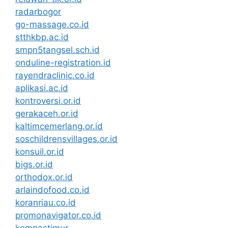
radarbogor
go-massage.co.id
stthkbp.ac.id
smpn5tangsel.sch.id
onduline-registration.id
rayendraclinic.co.id
aplikasi.ac.id
kontroversi.or.id
gerakaceh.or.id
kaltimcemerlang.or.id
soschildrensvillages.or.id
konsuil.or.id
bigs.or.id
orthodox.or.id
arlaindofood.co.id
koranriau.co.id
promonavigator.co.id
kompastimur