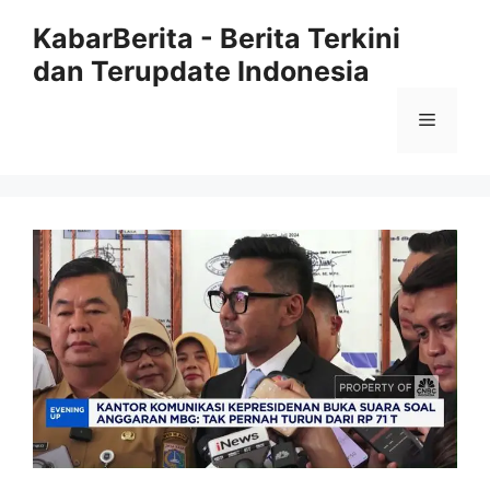
Langsung
KabarBerita - Berita Terkini
ke
dan Terupdate Indonesia
isi
Menu