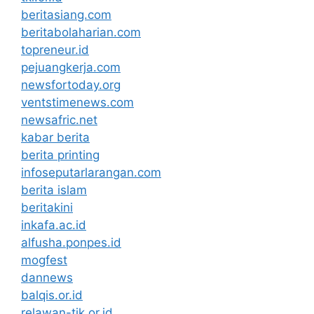
beritasiang.com
beritabolaharian.com
topreneur.id
pejuangkerja.com
newsfortoday.org
ventstimenews.com
newsafric.net
kabar berita
berita printing
infoseputarlarangan.com
berita islam
beritakini
inkafa.ac.id
alfusha.ponpes.id
mogfest
dannews
balqis.or.id
relawan-tik.or.id