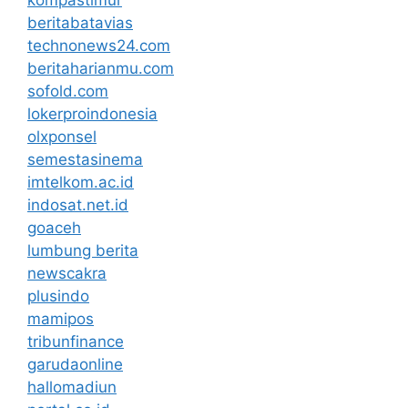
beritabatavias
technonews24.com
beritaharianmu.com
sofold.com
lokerproindonesia
olxponsel
semestasinema
imtelkom.ac.id
indosat.net.id
goaceh
lumbung berita
newscakra
plusindo
mamipos
tribunfinance
garudaonline
hallomadiun