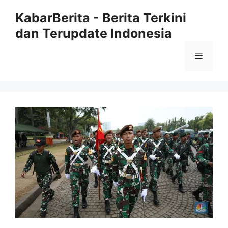
Langsung
KabarBerita - Berita Terkini
ke
dan Terupdate Indonesia
isi
Menu