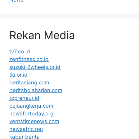
Rekan Media
tv7.co.id
zenfitness.co.id
suzuki-2wheels.or.id
tki.or.id
beritasiang.com
beritabolaharian.com
topreneur.id
pejuangkerja.com
newsfortoday.org
ventstimenews.com
newsafric.net
kabar berita