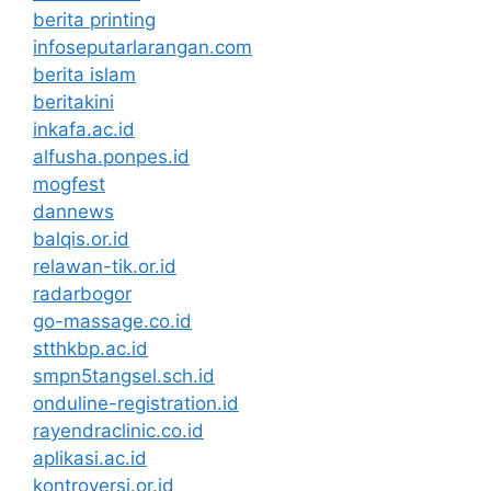
berita printing
infoseputarlarangan.com
berita islam
beritakini
inkafa.ac.id
alfusha.ponpes.id
mogfest
dannews
balqis.or.id
relawan-tik.or.id
radarbogor
go-massage.co.id
stthkbp.ac.id
smpn5tangsel.sch.id
onduline-registration.id
rayendraclinic.co.id
aplikasi.ac.id
kontroversi.or.id