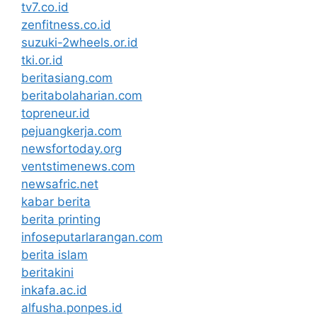
tv7.co.id
zenfitness.co.id
suzuki-2wheels.or.id
tki.or.id
beritasiang.com
beritabolaharian.com
topreneur.id
pejuangkerja.com
newsfortoday.org
ventstimenews.com
newsafric.net
kabar berita
berita printing
infoseputarlarangan.com
berita islam
beritakini
inkafa.ac.id
alfusha.ponpes.id