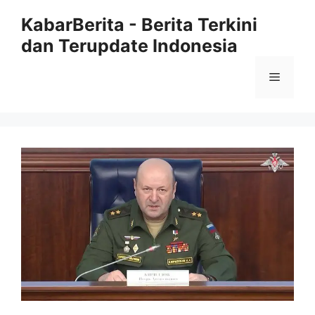
Langsung
KabarBerita - Berita Terkini
ke
dan Terupdate Indonesia
isi
Menu