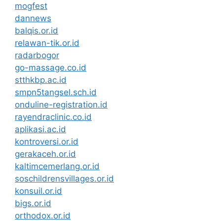
mogfest
dannews
balqis.or.id
relawan-tik.or.id
radarbogor
go-massage.co.id
stthkbp.ac.id
smpn5tangsel.sch.id
onduline-registration.id
rayendraclinic.co.id
aplikasi.ac.id
kontroversi.or.id
gerakaceh.or.id
kaltimcemerlang.or.id
soschildrensvillages.or.id
konsuil.or.id
bigs.or.id
orthodox.or.id