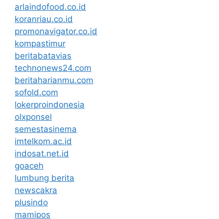
arlaindofood.co.id
koranriau.co.id
promonavigator.co.id
kompastimur
beritabatavias
technonews24.com
beritaharianmu.com
sofold.com
lokerproindonesia
olxponsel
semestasinema
imtelkom.ac.id
indosat.net.id
goaceh
lumbung berita
newscakra
plusindo
mamipos