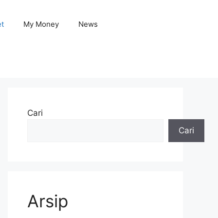
et
My Money
News
Cari
Cari
Arsip