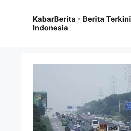
Langsung
ke
KabarBerita - Berita Terki
isi
Indonesia