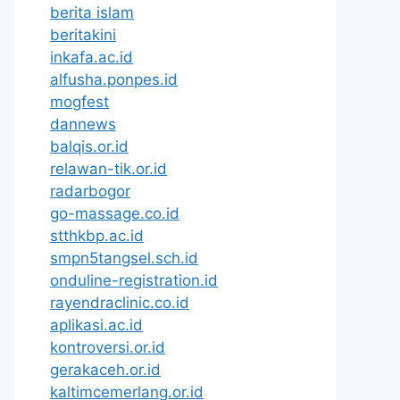
berita islam
beritakini
inkafa.ac.id
alfusha.ponpes.id
mogfest
dannews
balqis.or.id
relawan-tik.or.id
radarbogor
go-massage.co.id
stthkbp.ac.id
smpn5tangsel.sch.id
onduline-registration.id
rayendraclinic.co.id
aplikasi.ac.id
kontroversi.or.id
gerakaceh.or.id
kaltimcemerlang.or.id