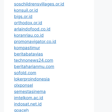
soschildrensvillages.or.id
konsuil.or.id
bigs.or.id
orthodox.or.id
arlaindofood.co.id
koranriau.co.id
promonavigator.co.id
kompastimur
beritabatavias
technonews24.com
beritaharianmu.com
sofold.com
lokerproindonesia
olxponsel
semestasinema
imtelkom.ac.id
indosat.net.id
goaceh