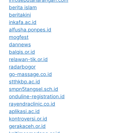
berita islam
beritakini
inkafa.ac.id
alfusha.ponpes.id
mogfest
dannews
balqis.or.id
relawan-tik.or.id
radarbogor
go-massage.co.id
stthkbp.ac.id
smpn5tangsel.sch.id
onduline-registration.id
rayendraclinic.co.id
aplikasi.ac.id
kontroversi.or.id
gerakaceh.or.id