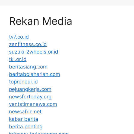
Rekan Media
tv7.co.id
zenfitness.co.id
suzuki-2wheels.or.id
tki.or.id
beritasiang.com
beritabolaharian.com
topreneur.id
pejuangkerja.com
newsfortoday.org
ventstimenews.com
newsafric.net
kabar berita
berita printing
infoseputarlarangan.com