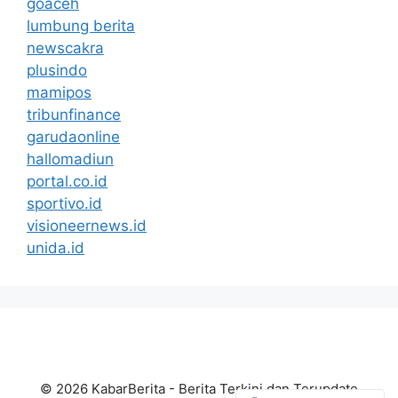
goaceh
lumbung berita
newscakra
plusindo
mamipos
tribunfinance
garudaonline
hallomadiun
portal.co.id
sportivo.id
visioneernews.id
unida.id
© 2026 KabarBerita - Berita Terkini dan Terupdate