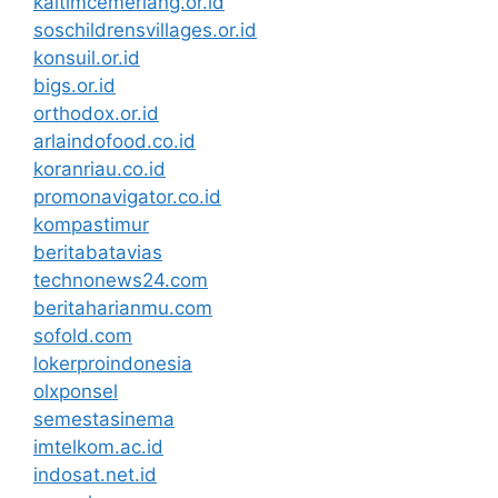
kaltimcemerlang.or.id
soschildrensvillages.or.id
konsuil.or.id
bigs.or.id
orthodox.or.id
arlaindofood.co.id
koranriau.co.id
promonavigator.co.id
kompastimur
beritabatavias
technonews24.com
beritaharianmu.com
sofold.com
lokerproindonesia
olxponsel
semestasinema
imtelkom.ac.id
indosat.net.id