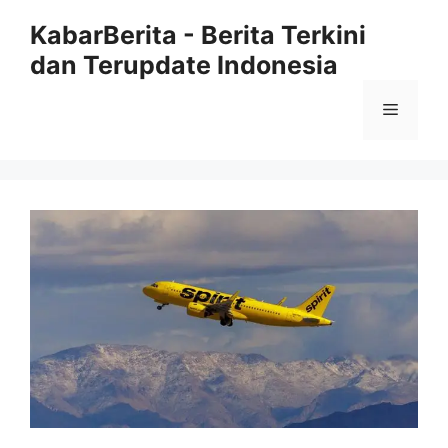
Langsung
KabarBerita - Berita Terkini
ke
dan Terupdate Indonesia
isi
Menu