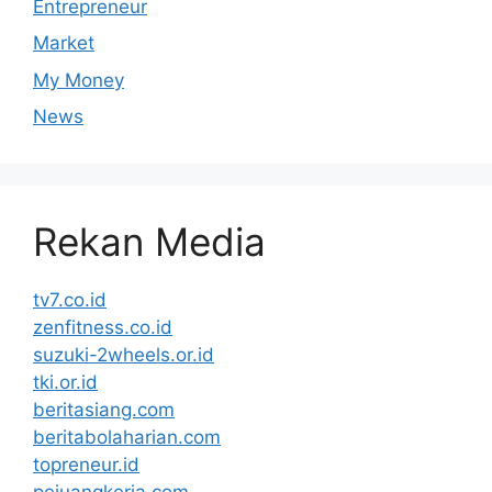
Entrepreneur
Market
My Money
News
Rekan Media
tv7.co.id
zenfitness.co.id
suzuki-2wheels.or.id
tki.or.id
beritasiang.com
beritabolaharian.com
topreneur.id