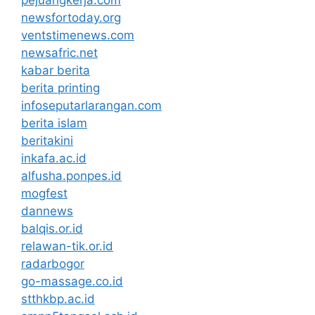
pejuangkerja.com
newsfortoday.org
ventstimenews.com
newsafric.net
kabar berita
berita printing
infoseputarlarangan.com
berita islam
beritakini
inkafa.ac.id
alfusha.ponpes.id
mogfest
dannews
balqis.or.id
relawan-tik.or.id
radarbogor
go-massage.co.id
stthkbp.ac.id