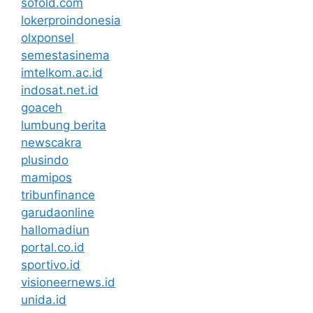
sofold.com
lokerproindonesia
olxponsel
semestasinema
imtelkom.ac.id
indosat.net.id
goaceh
lumbung berita
newscakra
plusindo
mamipos
tribunfinance
garudaonline
hallomadiun
portal.co.id
sportivo.id
visioneernews.id
unida.id