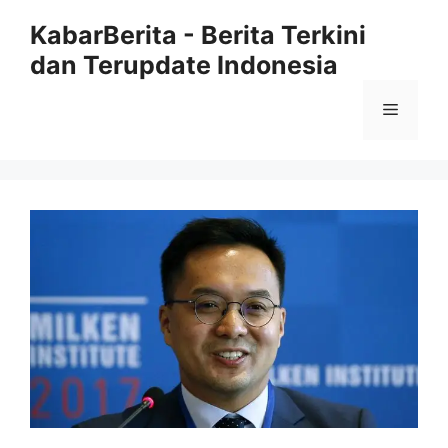
Langsung
KabarBerita - Berita Terkini
ke
dan Terupdate Indonesia
isi
Menu