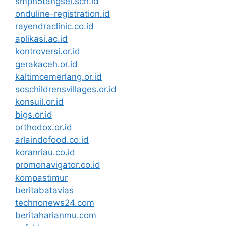
smpn5tangsel.sch.id
onduline-registration.id
rayendraclinic.co.id
aplikasi.ac.id
kontroversi.or.id
gerakaceh.or.id
kaltimcemerlang.or.id
soschildrensvillages.or.id
konsuil.or.id
bigs.or.id
orthodox.or.id
arlaindofood.co.id
koranriau.co.id
promonavigator.co.id
kompastimur
beritabatavias
technonews24.com
beritaharianmu.com