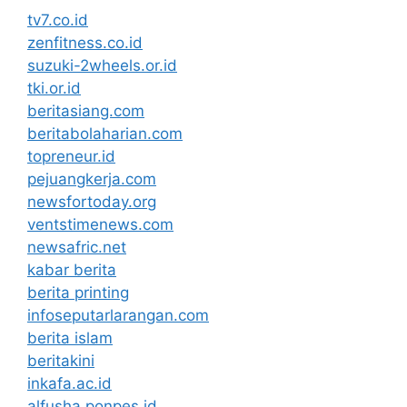
tv7.co.id
zenfitness.co.id
suzuki-2wheels.or.id
tki.or.id
beritasiang.com
beritabolaharian.com
topreneur.id
pejuangkerja.com
newsfortoday.org
ventstimenews.com
newsafric.net
kabar berita
berita printing
infoseputarlarangan.com
berita islam
beritakini
inkafa.ac.id
alfusha.ponpes.id