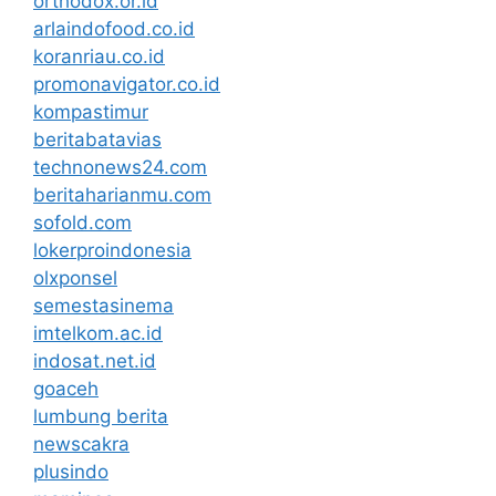
orthodox.or.id
arlaindofood.co.id
koranriau.co.id
promonavigator.co.id
kompastimur
beritabatavias
technonews24.com
beritaharianmu.com
sofold.com
lokerproindonesia
olxponsel
semestasinema
imtelkom.ac.id
indosat.net.id
goaceh
lumbung berita
newscakra
plusindo