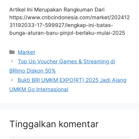
Artikel Ini Merupakan Rangkuman Dari
https://www.cnbcindonesia.com/market/202412
31192033-17-599927/lengkap-ini-batas-
bunga-aturan-baru-pinjol-berlaku-mulai-2025
Kategori
Market
Top Up Voucher Games & Streaming di
BRImo Diskon 50%
Bukti BRI UMKM EXPO(RT) 2025 Jadi Ajang
UMKM Go Internasional
Tinggalkan komentar