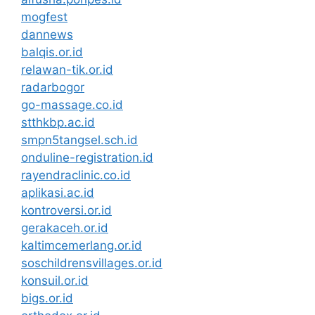
mogfest
dannews
balqis.or.id
relawan-tik.or.id
radarbogor
go-massage.co.id
stthkbp.ac.id
smpn5tangsel.sch.id
onduline-registration.id
rayendraclinic.co.id
aplikasi.ac.id
kontroversi.or.id
gerakaceh.or.id
kaltimcemerlang.or.id
soschildrensvillages.or.id
konsuil.or.id
bigs.or.id