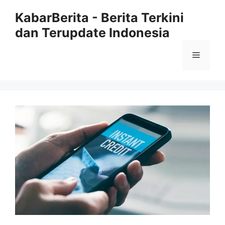
Langsung
KabarBerita - Berita Terkini
ke
dan Terupdate Indonesia
isi
Menu