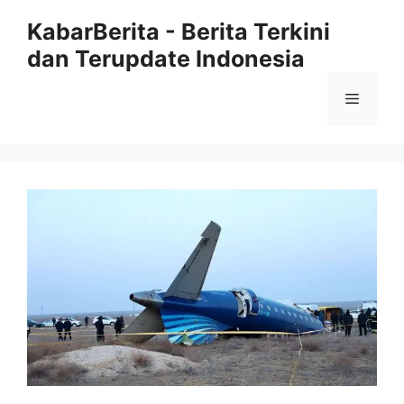
Langsung
KabarBerita - Berita Terkini
ke
dan Terupdate Indonesia
isi
Menu