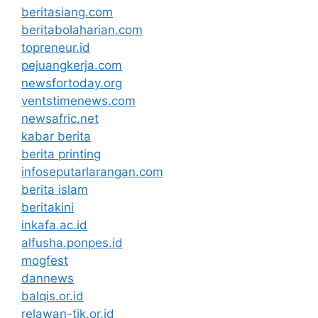
beritasiang.com
beritabolaharian.com
topreneur.id
pejuangkerja.com
newsfortoday.org
ventstimenews.com
newsafric.net
kabar berita
berita printing
infoseputarlarangan.com
berita islam
beritakini
inkafa.ac.id
alfusha.ponpes.id
mogfest
dannews
balqis.or.id
relawan-tik.or.id