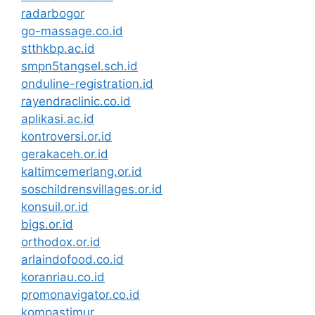
radarbogor
go-massage.co.id
stthkbp.ac.id
smpn5tangsel.sch.id
onduline-registration.id
rayendraclinic.co.id
aplikasi.ac.id
kontroversi.or.id
gerakaceh.or.id
kaltimcemerlang.or.id
soschildrensvillages.or.id
konsuil.or.id
bigs.or.id
orthodox.or.id
arlaindofood.co.id
koranriau.co.id
promonavigator.co.id
kompastimur