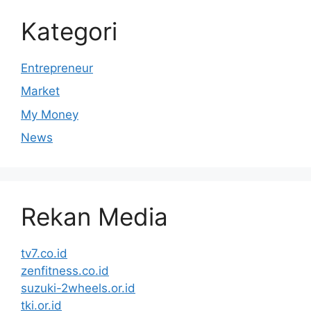
Kategori
Entrepreneur
Market
My Money
News
Rekan Media
tv7.co.id
zenfitness.co.id
suzuki-2wheels.or.id
tki.or.id