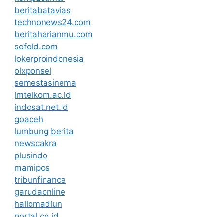
beritabatavias
technonews24.com
beritaharianmu.com
sofold.com
lokerproindonesia
olxponsel
semestasinema
imtelkom.ac.id
indosat.net.id
goaceh
lumbung berita
newscakra
plusindo
mamipos
tribunfinance
garudaonline
hallomadiun
portal.co.id