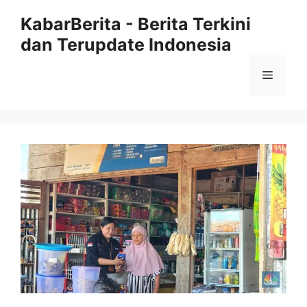
Langsung
KabarBerita - Berita Terkini
ke
dan Terupdate Indonesia
isi
Menu