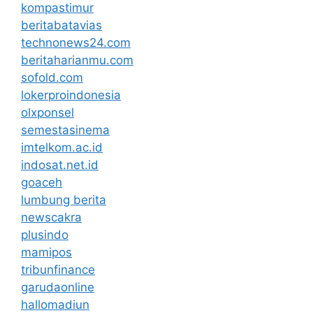
kompastimur
beritabatavias
technonews24.com
beritaharianmu.com
sofold.com
lokerproindonesia
olxponsel
semestasinema
imtelkom.ac.id
indosat.net.id
goaceh
lumbung berita
newscakra
plusindo
mamipos
tribunfinance
garudaonline
hallomadiun