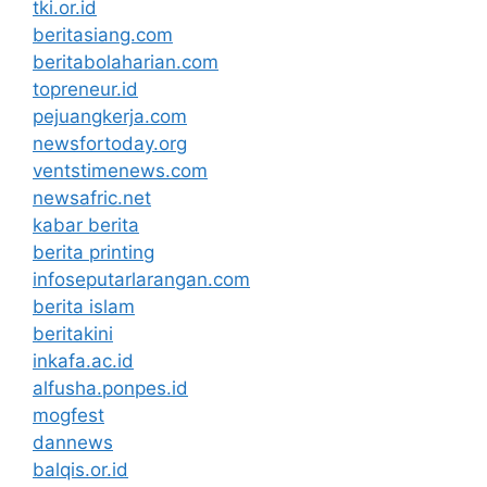
tki.or.id
beritasiang.com
beritabolaharian.com
topreneur.id
pejuangkerja.com
newsfortoday.org
ventstimenews.com
newsafric.net
kabar berita
berita printing
infoseputarlarangan.com
berita islam
beritakini
inkafa.ac.id
alfusha.ponpes.id
mogfest
dannews
balqis.or.id