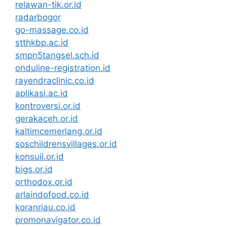
relawan-tik.or.id
radarbogor
go-massage.co.id
stthkbp.ac.id
smpn5tangsel.sch.id
onduline-registration.id
rayendraclinic.co.id
aplikasi.ac.id
kontroversi.or.id
gerakaceh.or.id
kaltimcemerlang.or.id
soschildrensvillages.or.id
konsuil.or.id
bigs.or.id
orthodox.or.id
arlaindofood.co.id
koranriau.co.id
promonavigator.co.id