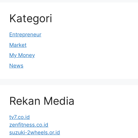
Kategori
Entrepreneur
Market
My Money
News
Rekan Media
tv7.co.id
zenfitness.co.id
suzuki-2wheels.or.id