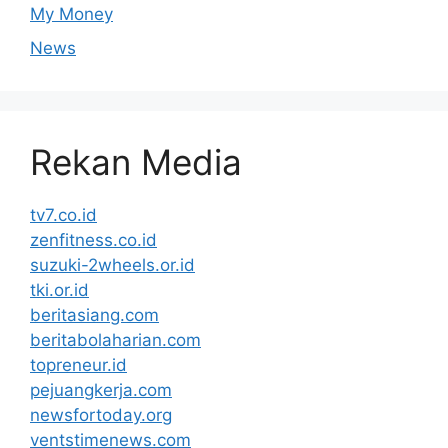
My Money
News
Rekan Media
tv7.co.id
zenfitness.co.id
suzuki-2wheels.or.id
tki.or.id
beritasiang.com
beritabolaharian.com
topreneur.id
pejuangkerja.com
newsfortoday.org
ventstimenews.com