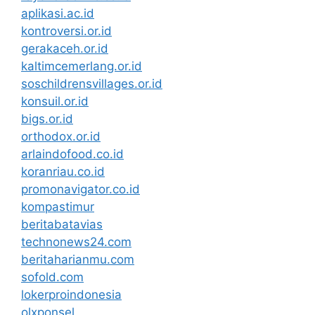
aplikasi.ac.id
kontroversi.or.id
gerakaceh.or.id
kaltimcemerlang.or.id
soschildrensvillages.or.id
konsuil.or.id
bigs.or.id
orthodox.or.id
arlaindofood.co.id
koranriau.co.id
promonavigator.co.id
kompastimur
beritabatavias
technonews24.com
beritaharianmu.com
sofold.com
lokerproindonesia
olxponsel