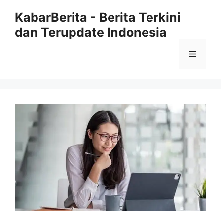
Langsung
KabarBerita - Berita Terkini
ke
dan Terupdate Indonesia
isi
Menu