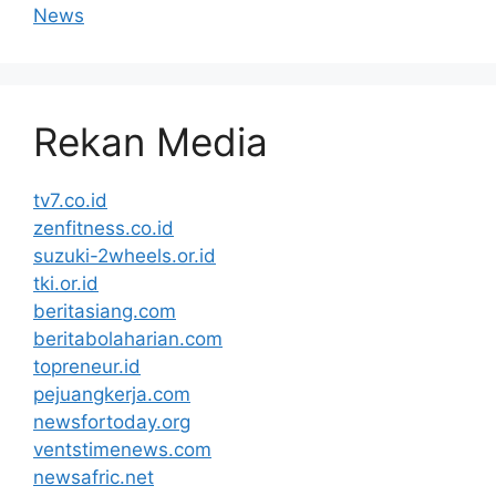
News
Rekan Media
tv7.co.id
zenfitness.co.id
suzuki-2wheels.or.id
tki.or.id
beritasiang.com
beritabolaharian.com
topreneur.id
pejuangkerja.com
newsfortoday.org
ventstimenews.com
newsafric.net