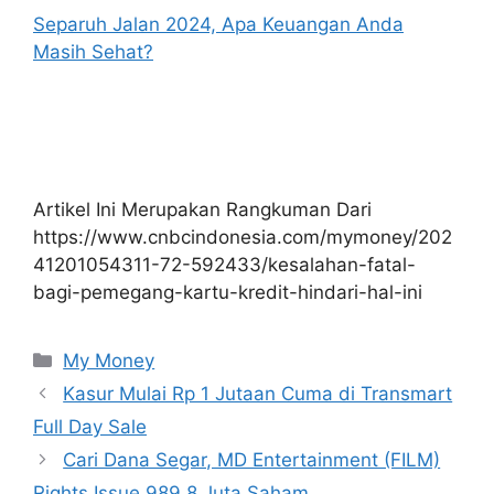
Separuh Jalan 2024, Apa Keuangan Anda
Masih Sehat?
Artikel Ini Merupakan Rangkuman Dari
https://www.cnbcindonesia.com/mymoney/202
41201054311-72-592433/kesalahan-fatal-
bagi-pemegang-kartu-kredit-hindari-hal-ini
Kategori
My Money
Kasur Mulai Rp 1 Jutaan Cuma di Transmart
Full Day Sale
Cari Dana Segar, MD Entertainment (FILM)
Rights Issue 989,8 Juta Saham