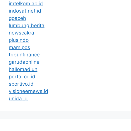
imtelkom.ac.id
indosat.net.id
goaceh
lumbung berita
newscakra
plusindo
mamipos
tribunfinance
garudaonline
hallomadiun
portal.co.id
sportivo.id
visioneernews.id
unida.id