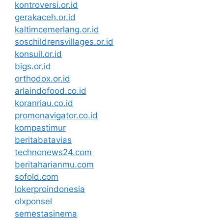
kontroversi.or.id
gerakaceh.or.id
kaltimcemerlang.or.id
soschildrensvillages.or.id
konsuil.or.id
bigs.or.id
orthodox.or.id
arlaindofood.co.id
koranriau.co.id
promonavigator.co.id
kompastimur
beritabatavias
technonews24.com
beritaharianmu.com
sofold.com
lokerproindonesia
olxponsel
semestasinema