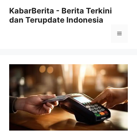
Langsung
KabarBerita - Berita Terkini
ke
dan Terupdate Indonesia
isi
Menu