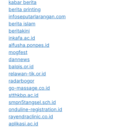
kabar berita
berita printing
infoseputarlarangan.com
berita islam
beritakini
inkafa.ac.id
alfusha.ponpes.id
mogfest
dannews
balqis.or.id
relawan-tik.or.id
radarbogor
go-massage.co.id
stthkbp.ac.id
smpn5tangsel.sch.id
onduline-registration.id
rayendraclinic.co.id
aplikasi.ac.id