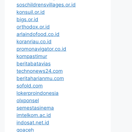
soschildrensvillages.or.id
konsuil.or.id
bigs.or.id
orthodox.or.id
arlaindofood.co.id
koranriau.co.id
promonavigator.co.id
kompastimur
beritabatavias
technonews24.com
beritaharianmu.com
sofold.com
lokerproindonesia
olxponsel
semestasinema
imtelkom.ac.id
indosat.net.id
goaceh