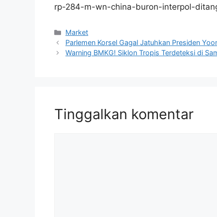
rp-284-m-wn-china-buron-interpol-ditang
Kategori
Market
Parlemen Korsel Gagal Jatuhkan Presiden Yoon
Warning BMKG! Siklon Tropis Terdeteksi di Sa
Tinggalkan komentar
Komentar