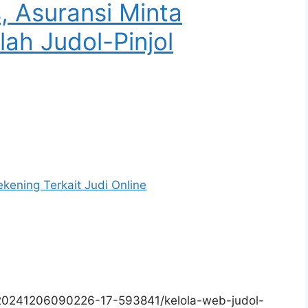
, Asuransi Minta
ah Judol-Pinjol
kening Terkait Judi Online
/20241206090226-17-593841/kelola-web-judol-