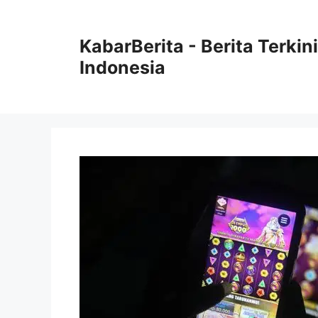
Langsung
ke
KabarBerita - Berita Terki
isi
Indonesia