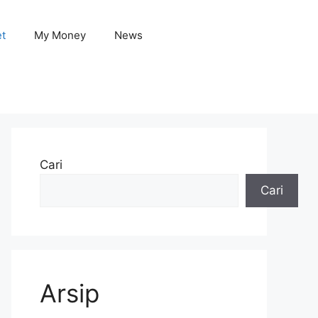
et
My Money
News
Cari
Cari
Arsip