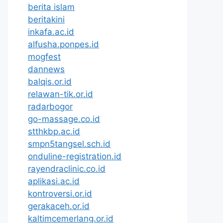
berita islam
beritakini
inkafa.ac.id
alfusha.ponpes.id
mogfest
dannews
balqis.or.id
relawan-tik.or.id
radarbogor
go-massage.co.id
stthkbp.ac.id
smpn5tangsel.sch.id
onduline-registration.id
rayendraclinic.co.id
aplikasi.ac.id
kontroversi.or.id
gerakaceh.or.id
kaltimcemerlang.or.id