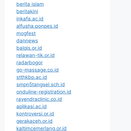
berita islam
beritakini
inkafa.ac.id
alfusha.ponpes.id
mogfest
dannews
balqis.or.id
relawan-tik.or.id
radarbogor
go-massage.co.id
stthkbp.ac.id
smpn5tangsel.sch.id
onduline-registration.id
rayendraclinic.co.id
aplikasi.ac.id
kontroversi.or.id
gerakaceh.or.id
kaltimcemerlang.or.id