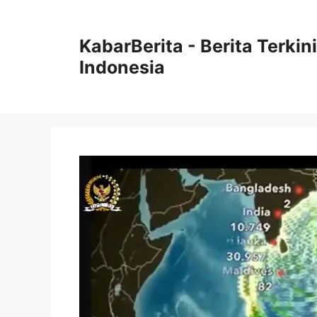
Langsung
ke
KabarBerita - Berita Terki
isi
Indonesia