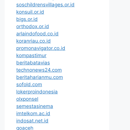
soschildrensvillages.or.id
konsuil.or.id
bigs.or.id
orthodox.or.id
arlaindofood.co.id
koranriau.co.id
promonavigator.co.id
kompastimur
beritabatavias
technonews24.com
beritaharianmu.com
sofold.com
lokerproindonesia
olxponsel
semestasinema
imtelkom.ac.id
indosat.net.id
goaceh