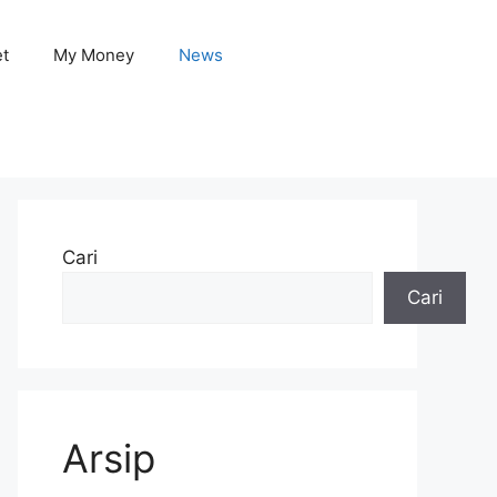
et
My Money
News
Cari
Cari
Arsip