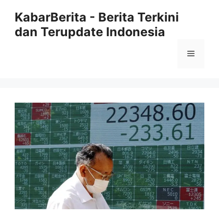
Langsung
KabarBerita - Berita Terkini
ke
dan Terupdate Indonesia
isi
Menu