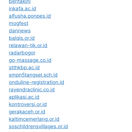
beritakini
inkafa.ac.id
alfusha.ponpes.id
mogfest
dannews
balqis.or.id
relawan-tik.or.id
radarbogor
go-massage.co.id
stthkbp.ac.id
smpn5tangsel.sch.id
onduline-registration.id
rayendraclinic.co.id
aplikasi.ac.id
kontroversi.or.id
gerakaceh.or.id
kaltimcemerlang.or.id
soschildrensvillages.or.id