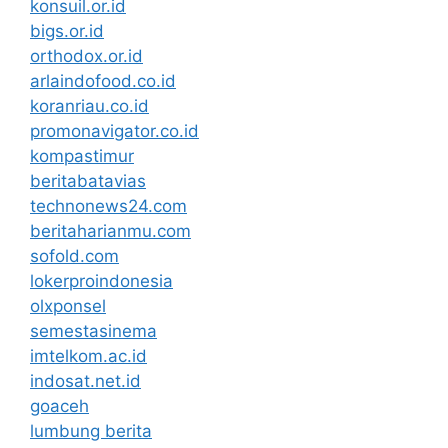
konsuil.or.id
bigs.or.id
orthodox.or.id
arlaindofood.co.id
koranriau.co.id
promonavigator.co.id
kompastimur
beritabatavias
technonews24.com
beritaharianmu.com
sofold.com
lokerproindonesia
olxponsel
semestasinema
imtelkom.ac.id
indosat.net.id
goaceh
lumbung berita