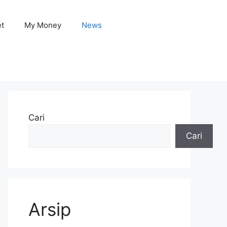
et
My Money
News
Cari
Cari
Arsip