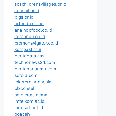
soschildrensvillages.or.id
konsuil.or.id
bigs.or.id
orthodox.or.id
arlaindofood.co.id
koranriau.co.id
promonavigator.co.id
kompastimur
beritabatavias
technonews24.com
beritaharianmu.com
sofold.com
lokerproindonesia
olxponsel
semestasinema
imtelkom.ac.id
indosat.net.id
goaceh