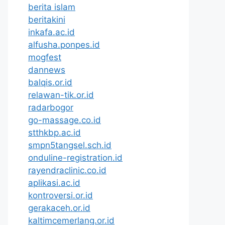
berita islam
beritakini
inkafa.ac.id
alfusha.ponpes.id
mogfest
dannews
balqis.or.id
relawan-tik.or.id
radarbogor
go-massage.co.id
stthkbp.ac.id
smpn5tangsel.sch.id
onduline-registration.id
rayendraclinic.co.id
aplikasi.ac.id
kontroversi.or.id
gerakaceh.or.id
kaltimcemerlang.or.id