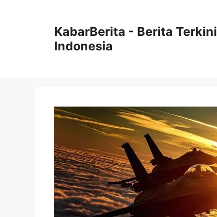
Langsung
ke
KabarBerita - Berita Terki
isi
Indonesia