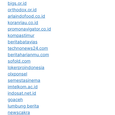
bigs.or.id
orthodox.or.id
arlaindofood.co.id
koranriau.co.id
promonavigator.co.id
kompastimur
beritabatavias
technonews24.com
beritaharianmu.com
sofold.com
lokerproindonesia
olxponsel
semestasinema
imtelkom.ac.id
indosat.net.id
goaceh
lumbung berita
newscakra