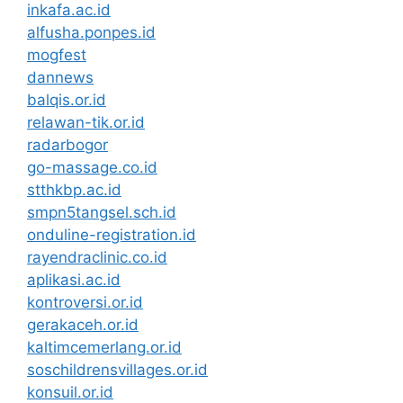
inkafa.ac.id
alfusha.ponpes.id
mogfest
dannews
balqis.or.id
relawan-tik.or.id
radarbogor
go-massage.co.id
stthkbp.ac.id
smpn5tangsel.sch.id
onduline-registration.id
rayendraclinic.co.id
aplikasi.ac.id
kontroversi.or.id
gerakaceh.or.id
kaltimcemerlang.or.id
soschildrensvillages.or.id
konsuil.or.id