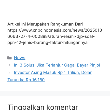
Artikel Ini Merupakan Rangkuman Dari
https://www.cnbcindonesia.com/news/2025010
6063727-4-600888/aturan-resmi-djp-soal-
ppn-12-jenis-barang-faktur-hitungannya
Kategori
News
Ini 3 Solusi Jika Terlanjur Gagal Bayar Pinjol
Investor Asing Masuk Rp 1 Triliun, Dolar
Turun ke Rp 16.180
Tinggalkan komentar