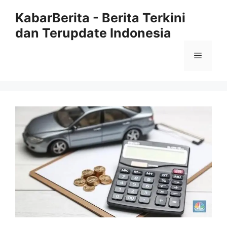
Langsung
KabarBerita - Berita Terkini
ke
dan Terupdate Indonesia
isi
Menu