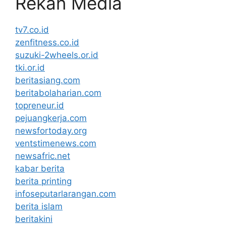
Rekan Media
tv7.co.id
zenfitness.co.id
suzuki-2wheels.or.id
tki.or.id
beritasiang.com
beritabolaharian.com
topreneur.id
pejuangkerja.com
newsfortoday.org
ventstimenews.com
newsafric.net
kabar berita
berita printing
infoseputarlarangan.com
berita islam
beritakini