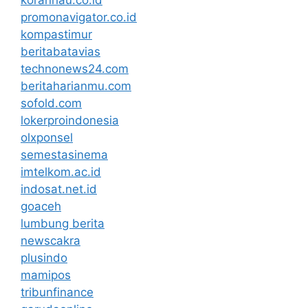
koranriau.co.id
promonavigator.co.id
kompastimur
beritabatavias
technonews24.com
beritaharianmu.com
sofold.com
lokerproindonesia
olxponsel
semestasinema
imtelkom.ac.id
indosat.net.id
goaceh
lumbung berita
newscakra
plusindo
mamipos
tribunfinance