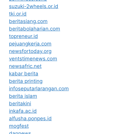
suzuki-2wheels.or.id
tki.or.id
beritasiang.com
beritabolaharian.com
topreneur.id
pejuangkerja.com
newsfortoday.org
ventstimenews.com
newsafric.net
kabar berita
berita printing
infoseputarlarangan.com
berita islam
beritakini
inkafa.ac.id
alfusha.ponpes.id
mogfest
dannews