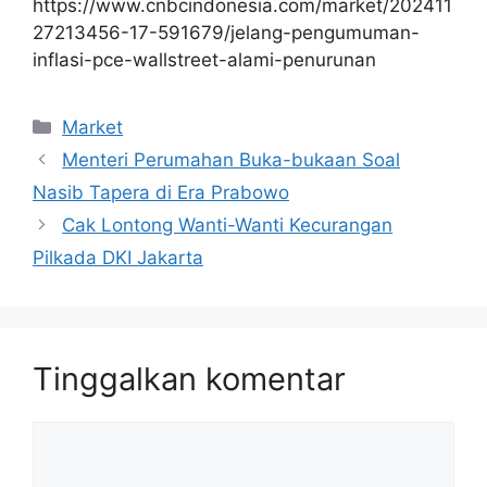
https://www.cnbcindonesia.com/market/202411
27213456-17-591679/jelang-pengumuman-
inflasi-pce-wallstreet-alami-penurunan
Kategori
Market
Menteri Perumahan Buka-bukaan Soal
Nasib Tapera di Era Prabowo
Cak Lontong Wanti-Wanti Kecurangan
Pilkada DKI Jakarta
Tinggalkan komentar
Komentar