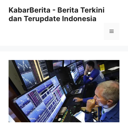
Langsung
KabarBerita - Berita Terkini
ke
dan Terupdate Indonesia
isi
Menu