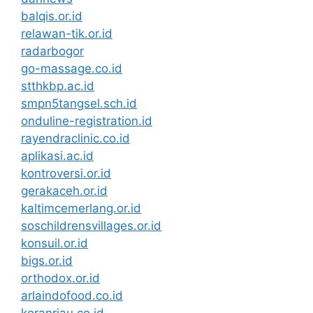
balqis.or.id
relawan-tik.or.id
radarbogor
go-massage.co.id
stthkbp.ac.id
smpn5tangsel.sch.id
onduline-registration.id
rayendraclinic.co.id
aplikasi.ac.id
kontroversi.or.id
gerakaceh.or.id
kaltimcemerlang.or.id
soschildrensvillages.or.id
konsuil.or.id
bigs.or.id
orthodox.or.id
arlaindofood.co.id