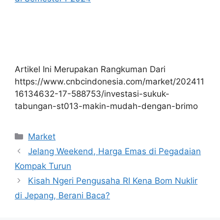
Artikel Ini Merupakan Rangkuman Dari
https://www.cnbcindonesia.com/market/202411
16134632-17-588753/investasi-sukuk-
tabungan-st013-makin-mudah-dengan-brimo
Kategori
Market
Jelang Weekend, Harga Emas di Pegadaian
Kompak Turun
Kisah Ngeri Pengusaha RI Kena Bom Nuklir
di Jepang, Berani Baca?