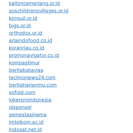
kaltimcemerlang.or.id
soschildrensvillages.or.id
konsuil.or.id
bigs.or.id
orthodox.or.id
arlaindofood.co.id
koranriau.co.id
promonavigator.co.id
kompastimur
beritabatavias
technonews24.com
beritaharianmu.com
sofold.com
lokerproindonesia
olxponsel
semestasinema
imtelkom.ac.id
indosat.net.id