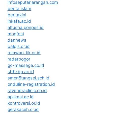
infoseputarlarangan.com
berita islam
beritakini
inkafa.ac.id
alfusha.ponpes.id
mogfest
dannews
balqis.or.id
relawan-tik.or.id
radarbogor
go-massage.co.id
stthkbp.ac.id
smpn5tangsel.sch.id
onduline-registration.id
rayendraclinic.co.id
aplikasi.ac.id
kontroversi.or.id
gerakaceh.or.id