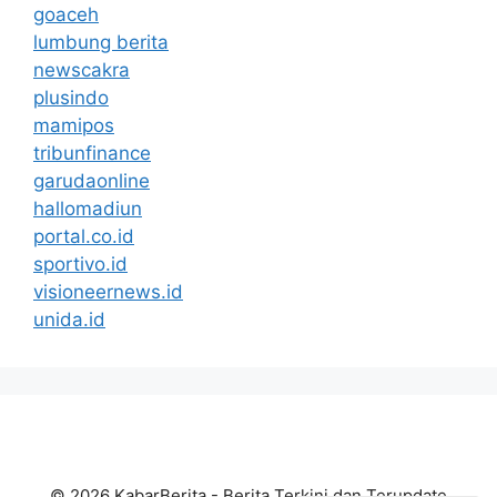
goaceh
lumbung berita
newscakra
plusindo
mamipos
tribunfinance
garudaonline
hallomadiun
portal.co.id
sportivo.id
visioneernews.id
unida.id
© 2026 KabarBerita - Berita Terkini dan Terupdate