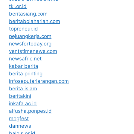
tki.or.id
beritasiang.com
beritabolaharian.com
topreneur.id
pejuangkerja.com
newsfortoday.org
ventstimenews.com
newsafric.net
kabar berita
berita printing
infoseputarlarangan.com
berita islam
beritakini
inkafa.ac.id
alfusha.ponpes.id
mogfest
dannews
balqis.or.id