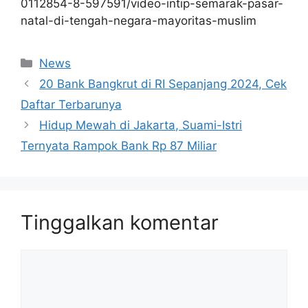
0112854-8-597591/video-intip-semarak-pasar-
natal-di-tengah-negara-mayoritas-muslim
Kategori
News
20 Bank Bangkrut di RI Sepanjang 2024, Cek
Daftar Terbarunya
Hidup Mewah di Jakarta, Suami-Istri
Ternyata Rampok Bank Rp 87 Miliar
Tinggalkan komentar
Komentar