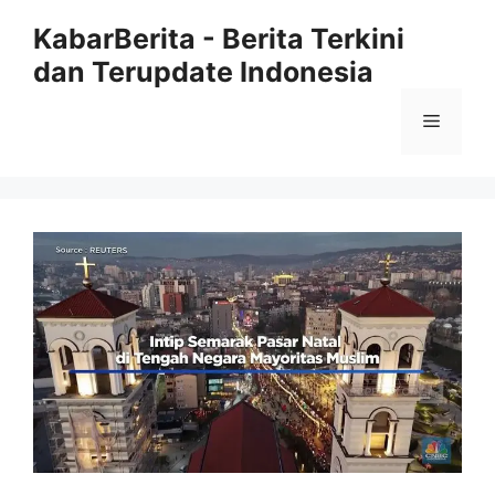
Langsung
KabarBerita - Berita Terkini
ke
dan Terupdate Indonesia
isi
Menu