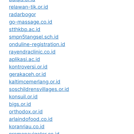
relawan-tik.or.id
radarbogor
go-massage.co.id
stthkbp.ac.id
smpn5tangsel.sch.id
onduline-registration.id
rayendraclinic.co.id
aplikasi.ac.id
kontroversi.or.id
gerakaceh.or.id
kaltimcemerlang.or.id
soschildrensvillages.or.id
konsuil.or.id
bigs.or.id
orthodox.or.id
arlaindofood.co.id
koranriau.co.id
promonavigator.co.id