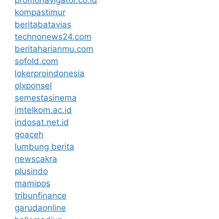
kompastimur
beritabatavias
technonews24.com
beritaharianmu.com
sofold.com
lokerproindonesia
olxponsel
semestasinema
imtelkom.ac.id
indosat.net.id
goaceh
lumbung berita
newscakra
plusindo
mamipos
tribunfinance
garudaonline