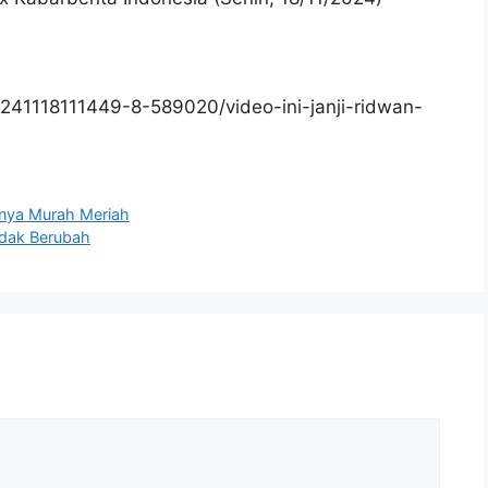
41118111449-8-589020/video-ini-janji-ridwan-
nya Murah Meriah
idak Berubah