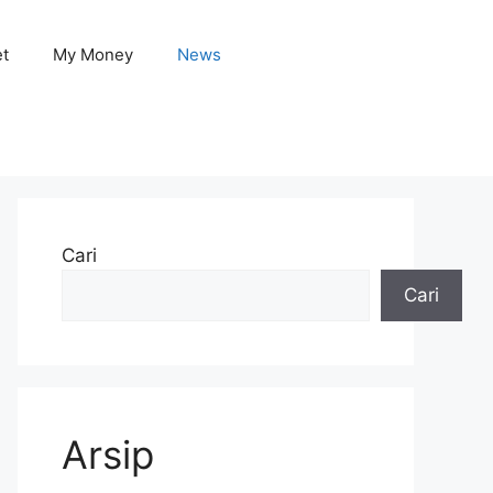
et
My Money
News
Cari
Cari
Arsip