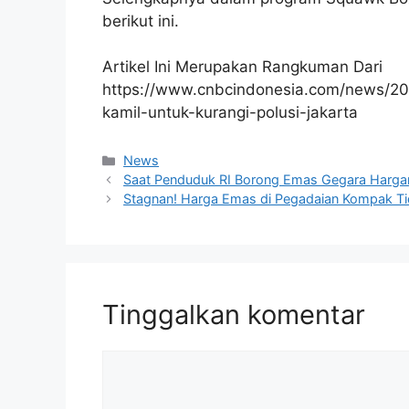
berikut ini.
Artikel Ini Merupakan Rangkuman Dari
https://www.cnbcindonesia.com/news/202
kamil-untuk-kurangi-polusi-jakarta
Kategori
News
Saat Penduduk RI Borong Emas Gegara Harga
Stagnan! Harga Emas di Pegadaian Kompak T
Tinggalkan komentar
Komentar