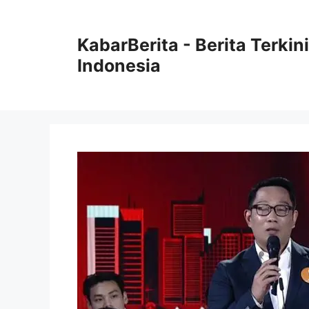
Langsung
ke
KabarBerita - Berita Terki
isi
Indonesia