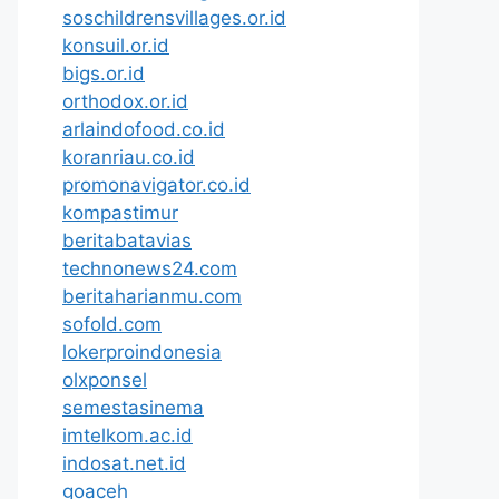
soschildrensvillages.or.id
konsuil.or.id
bigs.or.id
orthodox.or.id
arlaindofood.co.id
koranriau.co.id
promonavigator.co.id
kompastimur
beritabatavias
technonews24.com
beritaharianmu.com
sofold.com
lokerproindonesia
olxponsel
semestasinema
imtelkom.ac.id
indosat.net.id
goaceh