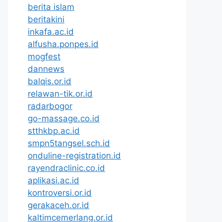
berita islam
beritakini
inkafa.ac.id
alfusha.ponpes.id
mogfest
dannews
balqis.or.id
relawan-tik.or.id
radarbogor
go-massage.co.id
stthkbp.ac.id
smpn5tangsel.sch.id
onduline-registration.id
rayendraclinic.co.id
aplikasi.ac.id
kontroversi.or.id
gerakaceh.or.id
kaltimcemerlang.or.id