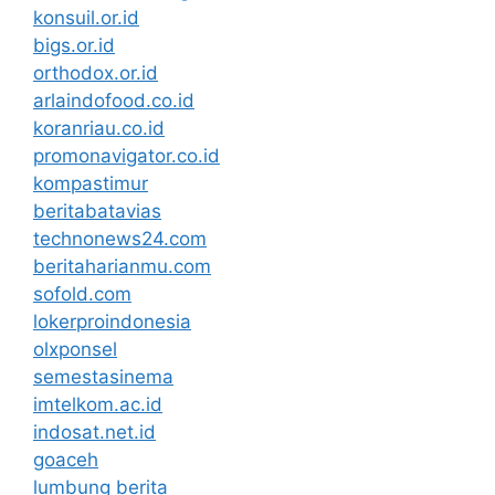
konsuil.or.id
bigs.or.id
orthodox.or.id
arlaindofood.co.id
koranriau.co.id
promonavigator.co.id
kompastimur
beritabatavias
technonews24.com
beritaharianmu.com
sofold.com
lokerproindonesia
olxponsel
semestasinema
imtelkom.ac.id
indosat.net.id
goaceh
lumbung berita