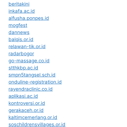
beritakini
inkafa.ac.id
alfusha.ponpes.id
mogfest
dannews
balqis.or.id
relawan-tik.or.id
radarbogor
go-massage.co.id
stthkbp.ac.id
smpn5tangsel.sch.id
onduline-registration.id
rayendraclinic.co.id
aplikasi.ac.id
kontroversi.or.id
gerakaceh.or.id
kaltimcemerlang.or.id
soschildrensvillages.or.id