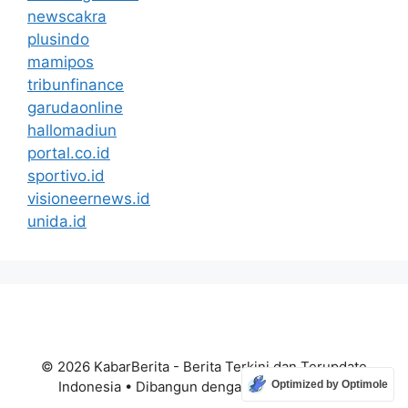
newscakra
plusindo
mamipos
tribunfinance
garudaonline
hallomadiun
portal.co.id
sportivo.id
visioneernews.id
unida.id
© 2026 KabarBerita - Berita Terkini dan Terupdate
Indonesia
• Dibangun dengan
GeneratePress
Optimized by Optimole