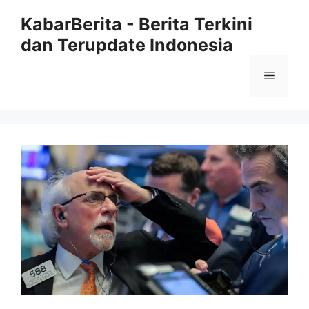
Langsung
KabarBerita - Berita Terkini
ke
dan Terupdate Indonesia
isi
Menu