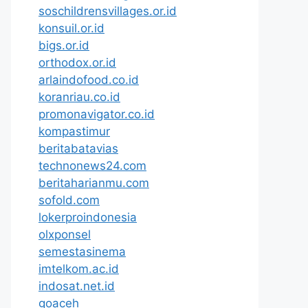
soschildrensvillages.or.id
konsuil.or.id
bigs.or.id
orthodox.or.id
arlaindofood.co.id
koranriau.co.id
promonavigator.co.id
kompastimur
beritabatavias
technonews24.com
beritaharianmu.com
sofold.com
lokerproindonesia
olxponsel
semestasinema
imtelkom.ac.id
indosat.net.id
goaceh