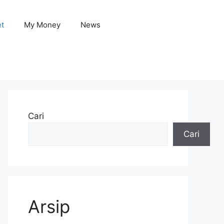
et
My Money
News
Cari
Cari
Arsip