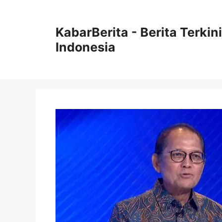
Langsung
ke
KabarBerita - Berita Terki
isi
Indonesia