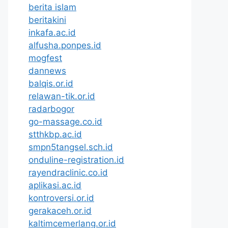
berita islam
beritakini
inkafa.ac.id
alfusha.ponpes.id
mogfest
dannews
balqis.or.id
relawan-tik.or.id
radarbogor
go-massage.co.id
stthkbp.ac.id
smpn5tangsel.sch.id
onduline-registration.id
rayendraclinic.co.id
aplikasi.ac.id
kontroversi.or.id
gerakaceh.or.id
kaltimcemerlang.or.id