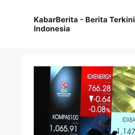
Langsung
ke
KabarBerita - Berita Terki
isi
Indonesia