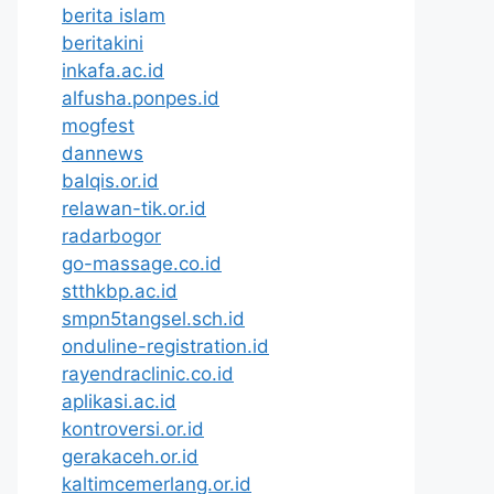
berita islam
beritakini
inkafa.ac.id
alfusha.ponpes.id
mogfest
dannews
balqis.or.id
relawan-tik.or.id
radarbogor
go-massage.co.id
stthkbp.ac.id
smpn5tangsel.sch.id
onduline-registration.id
rayendraclinic.co.id
aplikasi.ac.id
kontroversi.or.id
gerakaceh.or.id
kaltimcemerlang.or.id