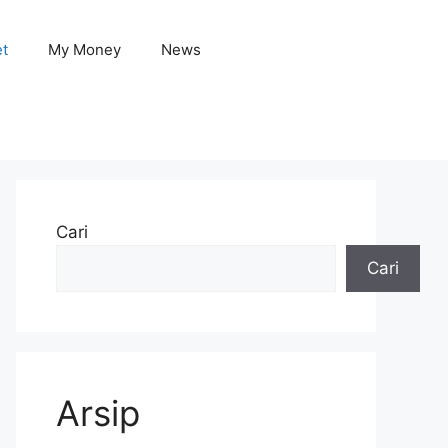
et
My Money
News
Cari
Cari
Arsip