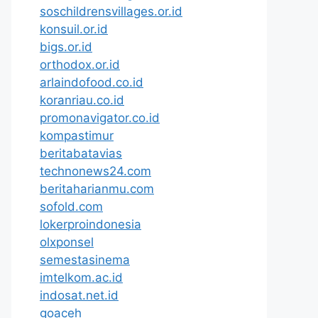
soschildrensvillages.or.id
konsuil.or.id
bigs.or.id
orthodox.or.id
arlaindofood.co.id
koranriau.co.id
promonavigator.co.id
kompastimur
beritabatavias
technonews24.com
beritaharianmu.com
sofold.com
lokerproindonesia
olxponsel
semestasinema
imtelkom.ac.id
indosat.net.id
goaceh