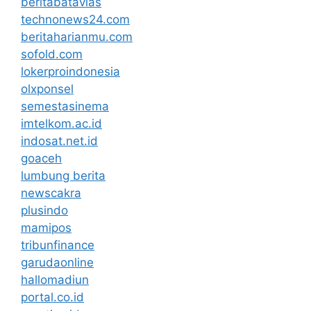
beritabatavias
technonews24.com
beritaharianmu.com
sofold.com
lokerproindonesia
olxponsel
semestasinema
imtelkom.ac.id
indosat.net.id
goaceh
lumbung berita
newscakra
plusindo
mamipos
tribunfinance
garudaonline
hallomadiun
portal.co.id