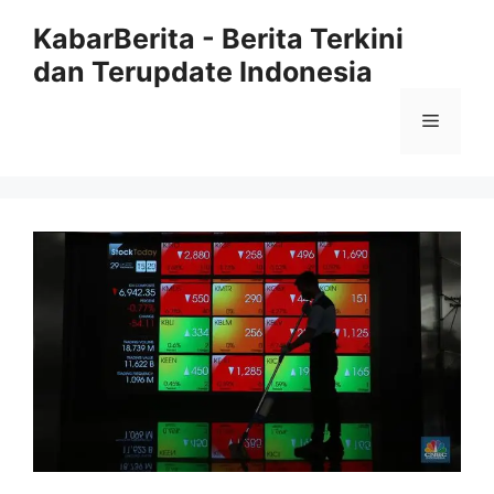
Langsung
KabarBerita - Berita Terkini
ke
dan Terupdate Indonesia
isi
Menu