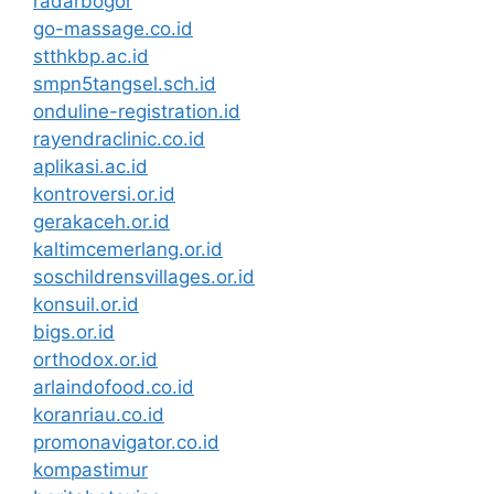
radarbogor
go-massage.co.id
stthkbp.ac.id
smpn5tangsel.sch.id
onduline-registration.id
rayendraclinic.co.id
aplikasi.ac.id
kontroversi.or.id
gerakaceh.or.id
kaltimcemerlang.or.id
soschildrensvillages.or.id
konsuil.or.id
bigs.or.id
orthodox.or.id
arlaindofood.co.id
koranriau.co.id
promonavigator.co.id
kompastimur