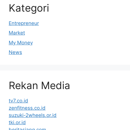
Kategori
Entrepreneur
Market
My Money
News
Rekan Media
tv7.co.id
zenfitness.co.id
suzuki-2wheels.or.id
tki.or.id
beritasiang.com