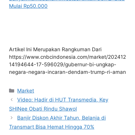
Mulai Rp50.000
Artikel Ini Merupakan Rangkuman Dari
https://www.cnbcindonesia.com/market/202412
14194644-17-596029/gubernur-bi-ungkap-
negara-negara-incaran-dendam-trump-ri-aman
Kategori
Market
Video: Hadir di HUT Transmedia, Key
SHINee Obati Rindu Shawol
Banjir Diskon Akhir Tahun, Belanja di
Transmart Bisa Hemat Hingga 70%