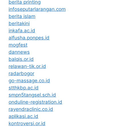
berita printing
infoseputarlarangan.com
berita islam
beritakini
inkafa.ac.id
alfusha.ponpes.id
mogfest
dannews
balqis.or.id
relawan-tik.or.id
radarbogor
go-massage.co.id
stthkbp.ac.id
smpn5tangsel.sch.id
onduline-registration.id
rayendraclinic.co.id
aplikasi.ac.id
kontroversi.or.id