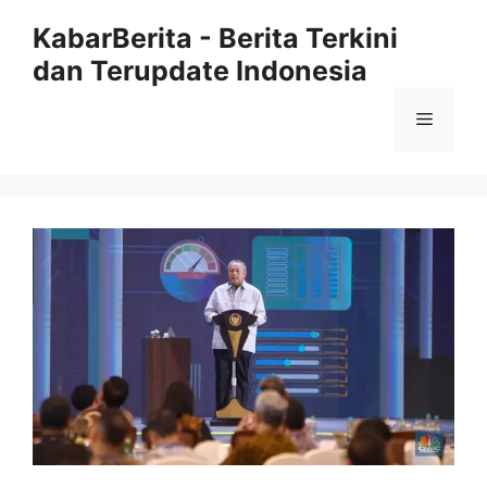
Langsung
KabarBerita - Berita Terkini
ke
dan Terupdate Indonesia
isi
Menu