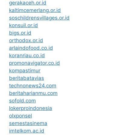
gerakaceh.or.id
kaltimcemerlang.or.id
soschildrensvillages.or.id
konsuil.or.id
bigs.or.id
orthodox.or.id
arlaindofood.co.id
koranriau.co.id
promonavigator.co.id
kompastimur
beritabatavias
technonews24.com
beritaharianmu.com
sofold.com
lokerproindonesia
olxponsel
semestasinema
imtelkom.ac.id