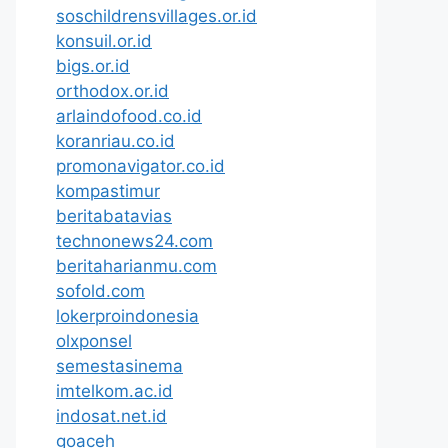
soschildrensvillages.or.id
konsuil.or.id
bigs.or.id
orthodox.or.id
arlaindofood.co.id
koranriau.co.id
promonavigator.co.id
kompastimur
beritabatavias
technonews24.com
beritaharianmu.com
sofold.com
lokerproindonesia
olxponsel
semestasinema
imtelkom.ac.id
indosat.net.id
goaceh