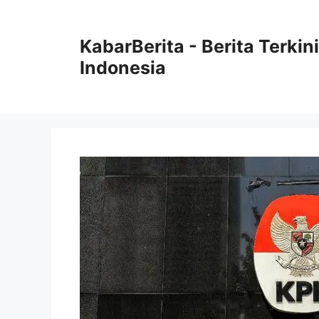
Langsung
ke
KabarBerita - Berita Terki
isi
Indonesia