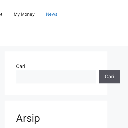
et
My Money
News
Cari
Cari
Arsip