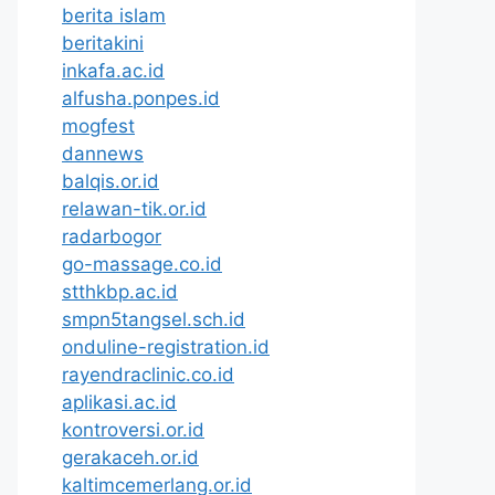
berita islam
beritakini
inkafa.ac.id
alfusha.ponpes.id
mogfest
dannews
balqis.or.id
relawan-tik.or.id
radarbogor
go-massage.co.id
stthkbp.ac.id
smpn5tangsel.sch.id
onduline-registration.id
rayendraclinic.co.id
aplikasi.ac.id
kontroversi.or.id
gerakaceh.or.id
kaltimcemerlang.or.id