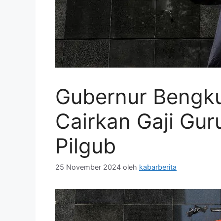
Gubernur Bengku
Cairkan Gaji Gur
Pilgub
25 November 2024
oleh
kabarberita