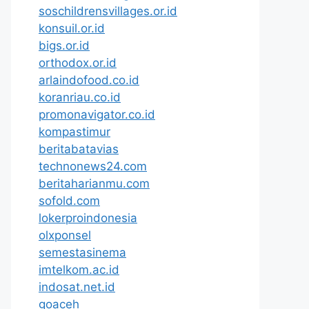
soschildrensvillages.or.id
konsuil.or.id
bigs.or.id
orthodox.or.id
arlaindofood.co.id
koranriau.co.id
promonavigator.co.id
kompastimur
beritabatavias
technonews24.com
beritaharianmu.com
sofold.com
lokerproindonesia
olxponsel
semestasinema
imtelkom.ac.id
indosat.net.id
goaceh