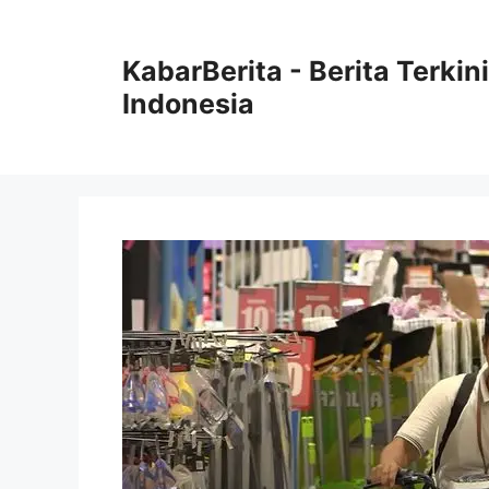
Langsung
ke
KabarBerita - Berita Terki
isi
Indonesia