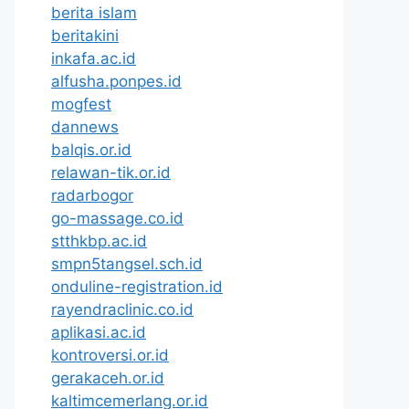
berita islam
beritakini
inkafa.ac.id
alfusha.ponpes.id
mogfest
dannews
balqis.or.id
relawan-tik.or.id
radarbogor
go-massage.co.id
stthkbp.ac.id
smpn5tangsel.sch.id
onduline-registration.id
rayendraclinic.co.id
aplikasi.ac.id
kontroversi.or.id
gerakaceh.or.id
kaltimcemerlang.or.id