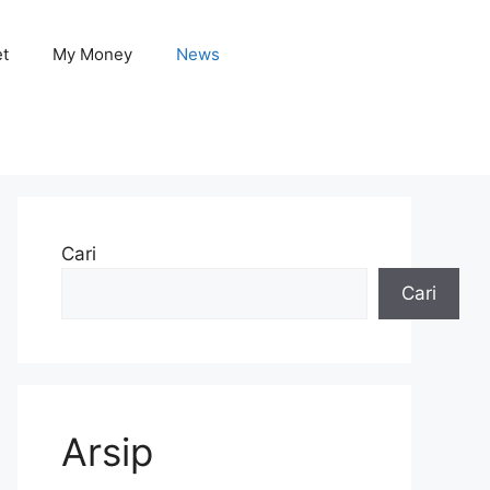
et
My Money
News
Cari
Cari
Arsip