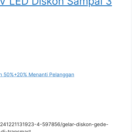
TV LED Diskon Sampai 3
skon 50%+20% Menanti Pelanggan
0241221131923-4-597856/gelar-diskon-gede-
-di-transmart