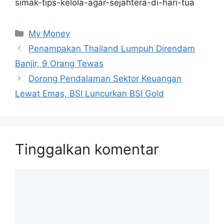
simak-tips-kelola-agar-sejahtera-di-hari-tua
Kategori
My Money
Penampakan Thailand Lumpuh Direndam
Banjir, 9 Orang Tewas
Dorong Pendalaman Sektor Keuangan
Lewat Emas, BSI Luncurkan BSI Gold
Tinggalkan komentar
Komentar