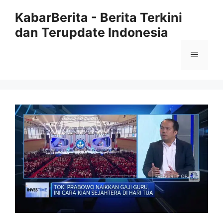
Langsung
KabarBerita - Berita Terkini
ke
dan Terupdate Indonesia
isi
Menu