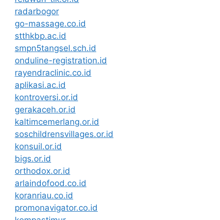
radarbogor
go-massage.co.id
stthkbp.ac.id
smpn5tangsel.sch.id
onduline-registration.id
rayendraclinic.co.id
aplikasi.ac.id
kontroversi.or.id
gerakaceh.or.id
kaltimcemerlang.or.id
soschildrensvillages.or.id
konsuil.or.id
bigs.or.id
orthodox.or.id
arlaindofood.co.id
koranriau.co.id
promonavigator.co.id
kompastimur