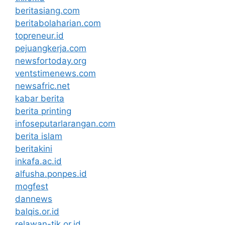
beritasiang.com
beritabolaharian.com
topreneur.id
pejuangkerja.com
newsfortoday.org
ventstimenews.com
newsafric.net
kabar berita
berita printing
infoseputarlarangan.com
berita islam
beritakini
inkafa.ac.id
alfusha.ponpes.id
mogfest
dannews
balqis.or.id
relawan-tik.or.id