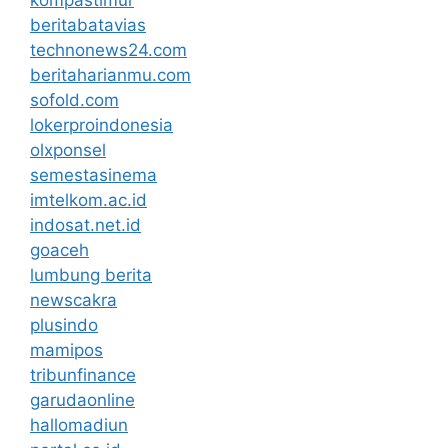
beritabatavias
technonews24.com
beritaharianmu.com
sofold.com
lokerproindonesia
olxponsel
semestasinema
imtelkom.ac.id
indosat.net.id
goaceh
lumbung berita
newscakra
plusindo
mamipos
tribunfinance
garudaonline
hallomadiun