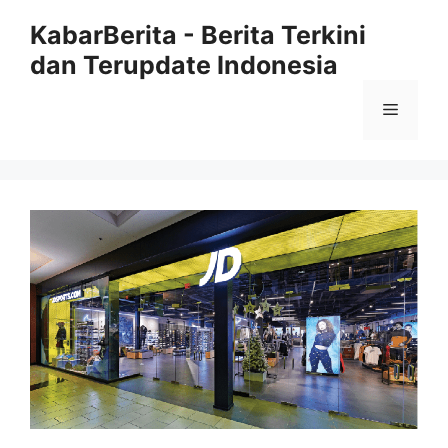
Langsung
KabarBerita - Berita Terkini
ke
dan Terupdate Indonesia
isi
Menu