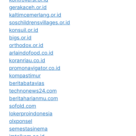
gerakaceh.or.id
kaltimcemerlang.or.id
soschildrensvillages.or.id
konsuil.or.id
bigs.or.id
orthodox.or.id
arlaindofood.co.id
koranriau.co.id
promonavigator.co.id
kompastimur
beritabatavias
technonews24.com
beritaharianmu.com
sofold.com
lokerproindonesia
olxponsel
semestasinema