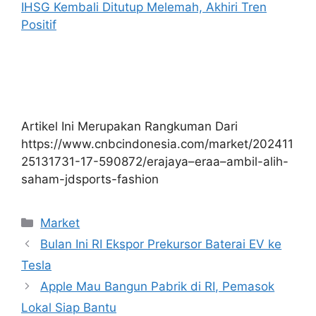
IHSG Kembali Ditutup Melemah, Akhiri Tren
Positif
Artikel Ini Merupakan Rangkuman Dari
https://www.cnbcindonesia.com/market/202411
25131731-17-590872/erajaya–eraa–ambil-alih-
saham-jdsports-fashion
Kategori
Market
Bulan Ini RI Ekspor Prekursor Baterai EV ke
Tesla
Apple Mau Bangun Pabrik di RI, Pemasok
Lokal Siap Bantu