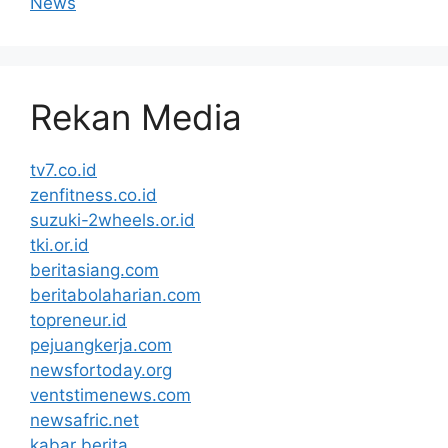
News
Rekan Media
tv7.co.id
zenfitness.co.id
suzuki-2wheels.or.id
tki.or.id
beritasiang.com
beritabolaharian.com
topreneur.id
pejuangkerja.com
newsfortoday.org
ventstimenews.com
newsafric.net
kabar berita