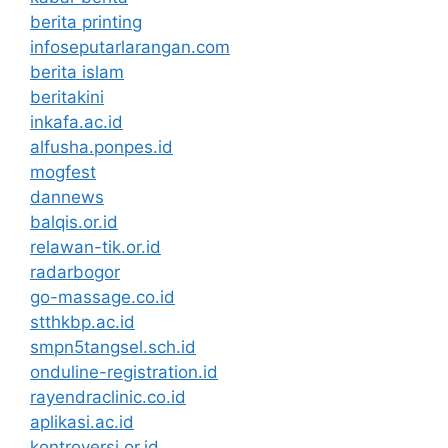
berita printing
infoseputarlarangan.com
berita islam
beritakini
inkafa.ac.id
alfusha.ponpes.id
mogfest
dannews
balqis.or.id
relawan-tik.or.id
radarbogor
go-massage.co.id
stthkbp.ac.id
smpn5tangsel.sch.id
onduline-registration.id
rayendraclinic.co.id
aplikasi.ac.id
kontroversi.or.id