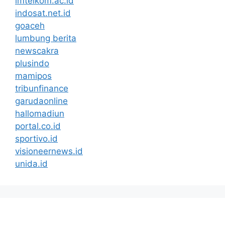
imtelkom.ac.id
indosat.net.id
goaceh
lumbung berita
newscakra
plusindo
mamipos
tribunfinance
garudaonline
hallomadiun
portal.co.id
sportivo.id
visioneernews.id
unida.id