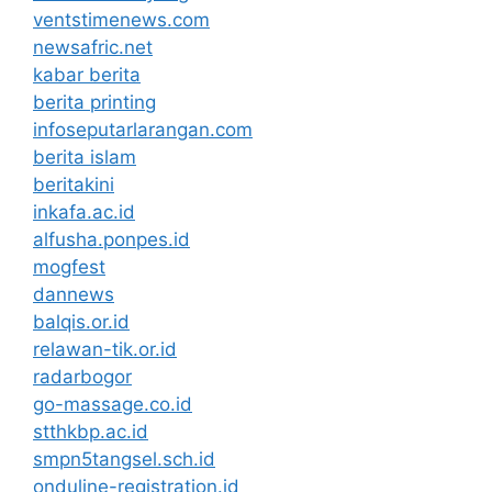
ventstimenews.com
newsafric.net
kabar berita
berita printing
infoseputarlarangan.com
berita islam
beritakini
inkafa.ac.id
alfusha.ponpes.id
mogfest
dannews
balqis.or.id
relawan-tik.or.id
radarbogor
go-massage.co.id
stthkbp.ac.id
smpn5tangsel.sch.id
onduline-registration.id