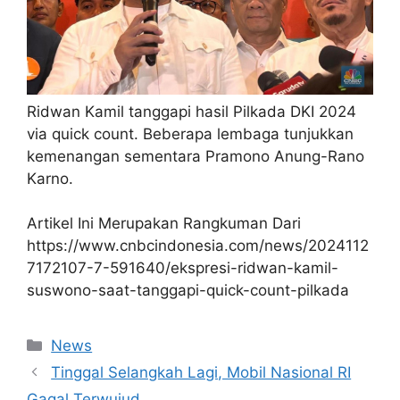
Ridwan Kamil tanggapi hasil Pilkada DKI 2024
via quick count. Beberapa lembaga tunjukkan
kemenangan sementara Pramono Anung-Rano
Karno.
Artikel Ini Merupakan Rangkuman Dari
https://www.cnbcindonesia.com/news/2024112
7172107-7-591640/ekspresi-ridwan-kamil-
suswono-saat-tanggapi-quick-count-pilkada
Kategori
News
Tinggal Selangkah Lagi, Mobil Nasional RI
Gagal Terwujud