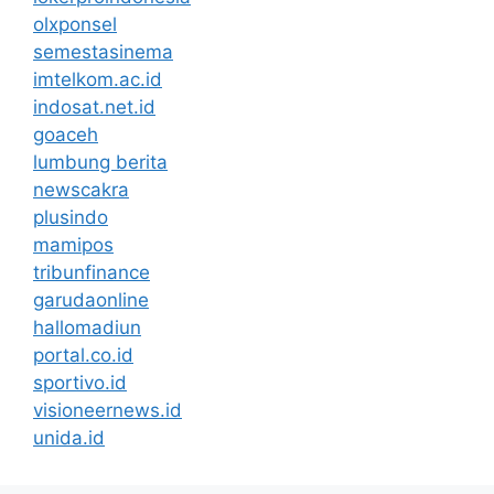
olxponsel
semestasinema
imtelkom.ac.id
indosat.net.id
goaceh
lumbung berita
newscakra
plusindo
mamipos
tribunfinance
garudaonline
hallomadiun
portal.co.id
sportivo.id
visioneernews.id
unida.id