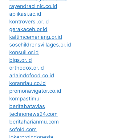
rayendraclinic.co.id
aplikasi.ac.id
kontroversi.or.id
gerakaceh.or.id
kaltimcemerlang.or.id
soschildrensvillages.or.id
konsuil.or.id
bigs.or.id
orthodox.or.id
arlaindofood.co.id
koranriau.co.id
promonavigator.co.id
kompastimur
beritabatavias
technonews24.com
beritaharianmu.com
sofold.com
lokerproindonesia