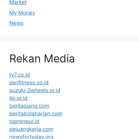
Market
My Money
News
Rekan Media
tv7.co.id
zenfitness.co.id
suzuki-2wheels.or.id
tki.or.id
beritasiang.com
beritabolaharian.com
topreneur.id
pejuangkerja.com
newsfortoday.org