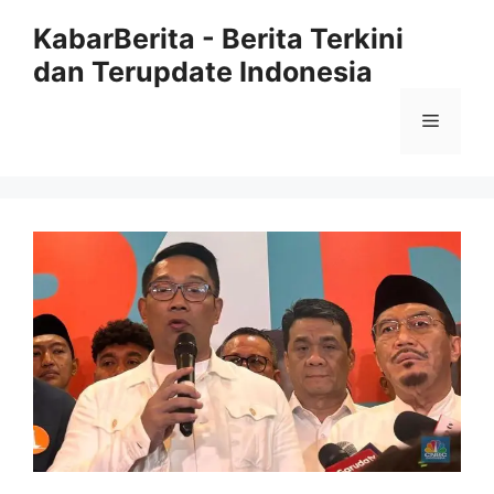
Langsung
KabarBerita - Berita Terkini
ke
dan Terupdate Indonesia
isi
Menu