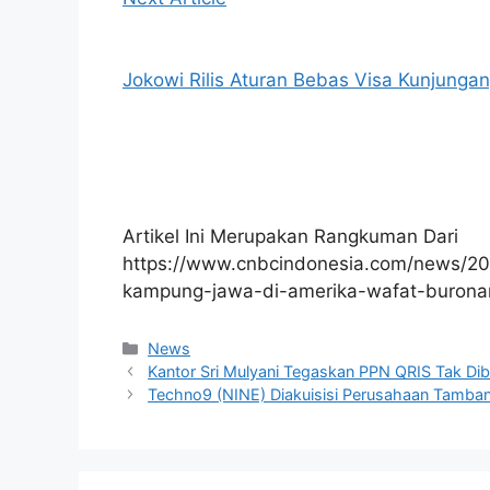
Jokowi Rilis Aturan Bebas Visa Kunjunga
Artikel Ini Merupakan Rangkuman Dari
https://www.cnbcindonesia.com/news/
kampung-jawa-di-amerika-wafat-buron
Kategori
News
Kantor Sri Mulyani Tegaskan PPN QRIS Tak Di
Techno9 (NINE) Diakuisisi Perusahaan Tamban