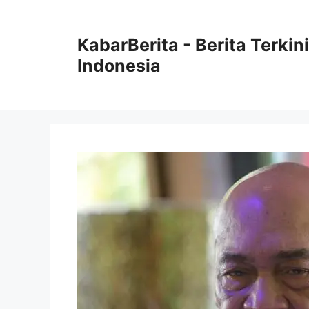
Langsung
ke
KabarBerita - Berita Terki
isi
Indonesia