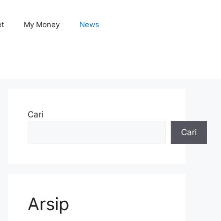
et
My Money
News
Cari
Cari
Arsip