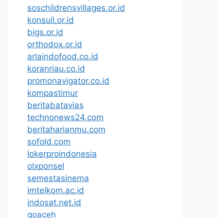
soschildrensvillages.or.id
konsuil.or.id
bigs.or.id
orthodox.or.id
arlaindofood.co.id
koranriau.co.id
promonavigator.co.id
kompastimur
beritabatavias
technonews24.com
beritaharianmu.com
sofold.com
lokerproindonesia
olxponsel
semestasinema
imtelkom.ac.id
indosat.net.id
goaceh