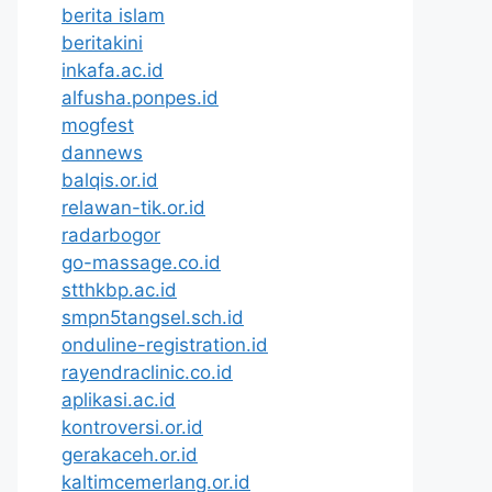
berita islam
beritakini
inkafa.ac.id
alfusha.ponpes.id
mogfest
dannews
balqis.or.id
relawan-tik.or.id
radarbogor
go-massage.co.id
stthkbp.ac.id
smpn5tangsel.sch.id
onduline-registration.id
rayendraclinic.co.id
aplikasi.ac.id
kontroversi.or.id
gerakaceh.or.id
kaltimcemerlang.or.id