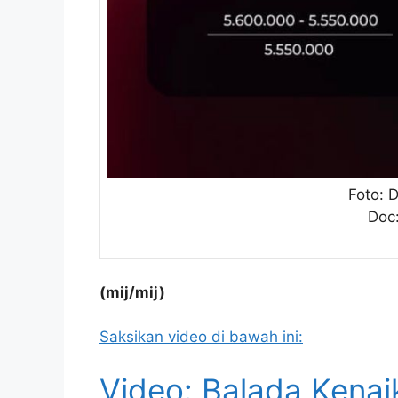
Foto: D
Doc:
(mij/mij)
Saksikan video di bawah ini:
Video: Balada Kenai