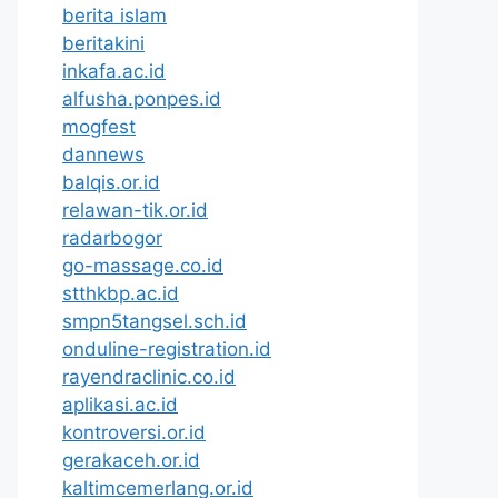
berita islam
beritakini
inkafa.ac.id
alfusha.ponpes.id
mogfest
dannews
balqis.or.id
relawan-tik.or.id
radarbogor
go-massage.co.id
stthkbp.ac.id
smpn5tangsel.sch.id
onduline-registration.id
rayendraclinic.co.id
aplikasi.ac.id
kontroversi.or.id
gerakaceh.or.id
kaltimcemerlang.or.id