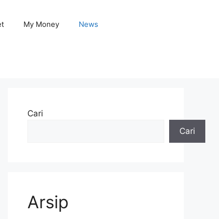
et
My Money
News
Cari
Cari
Arsip