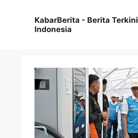
Langsung
ke
KabarBerita - Berita Terki
isi
Indonesia