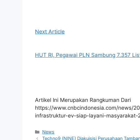
Next Article
HUT RI, Pegawai PLN Sambung 7.357 List
Artikel Ini Merupakan Rangkuman Dari
https://www.cnbcindonesia.com/news/20
infrastruktur-ev-siap-layani-masyarakat
Kategori
News
Techno9 (NINE) Diakuisisi Perusahaan Tamban