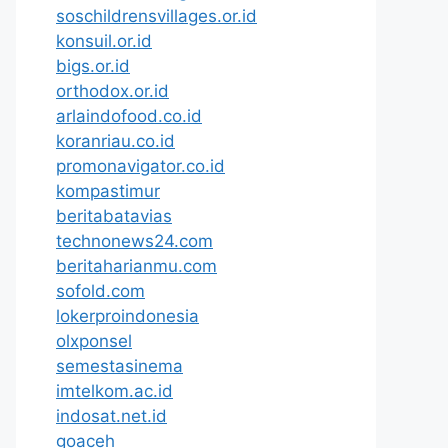
soschildrensvillages.or.id
konsuil.or.id
bigs.or.id
orthodox.or.id
arlaindofood.co.id
koranriau.co.id
promonavigator.co.id
kompastimur
beritabatavias
technonews24.com
beritaharianmu.com
sofold.com
lokerproindonesia
olxponsel
semestasinema
imtelkom.ac.id
indosat.net.id
goaceh